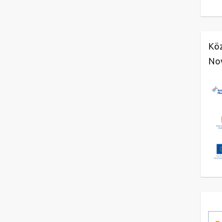
Köz
No