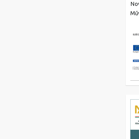
Nov
Műv