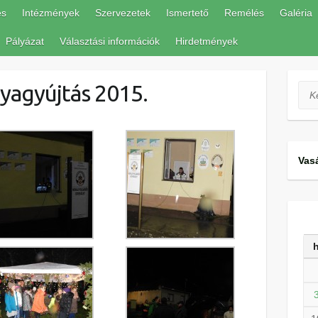
és
Intézmények
Szervezetek
Ismertető
Remélés
Galéria
Pályázat
Választási információk
Hirdetmények
tyagyújtás 2015.
Ker
Vas