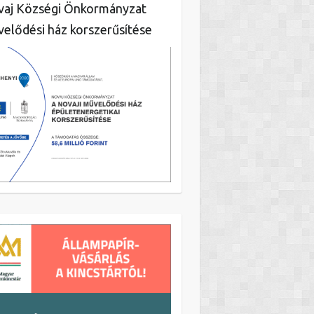
aj Községi Önkormányzat
elődési ház korszerűsítése