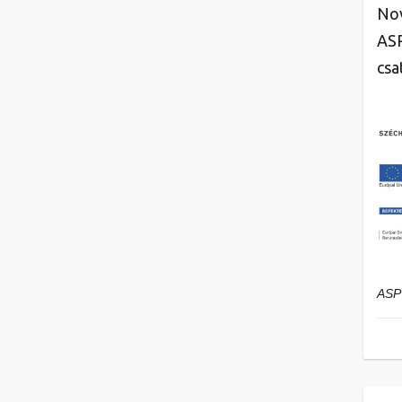
Nov
ASP
csa
ASP