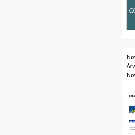
Nov
Árv
No