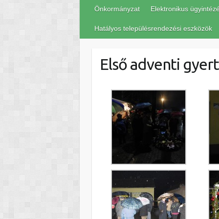
Önkormányzat
Elektronikus ügyintéz
Hatályos településrendezési eszközök
Első adventi gyer