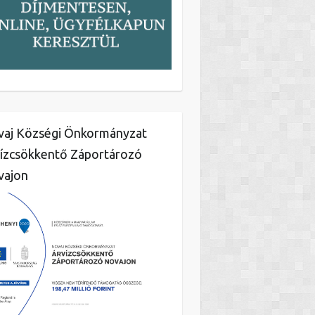
aj Községi Önkormányzat
ízcsökkentő Záportározó
vajon