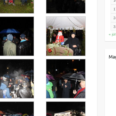
1
1
2
3
« júl
Mag