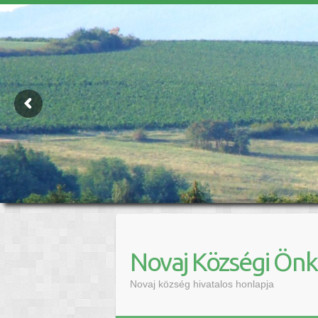
Novaj Községi Ön
Novaj község hivatalos honlapja