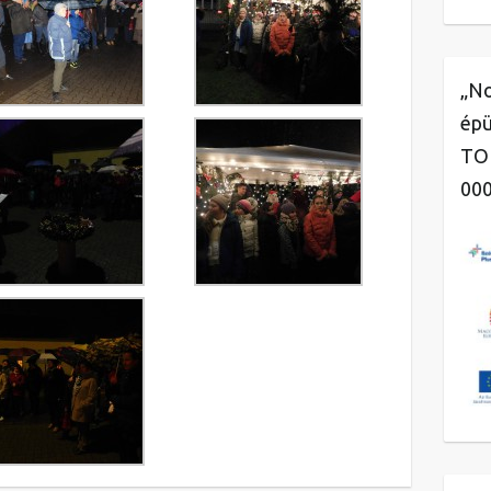
„No
épü
TOP
00