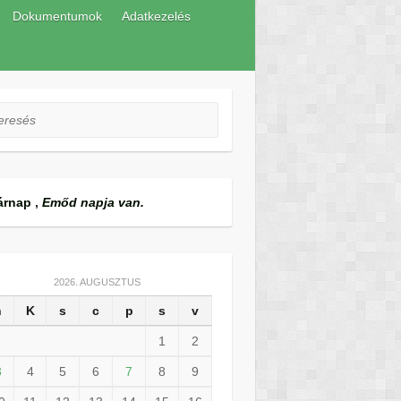
Dokumentumok
Adatkezelés
esés
árnap
,
Emőd napja van.
2026. AUGUSZTUS
h
K
s
c
p
s
v
1
2
3
4
5
6
7
8
9