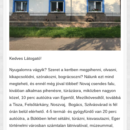
Kedves Látogató!
Nyugalomra vágyik? Szeret a kertben megpihenni, olvasni,
kikapcsolódni, szórakozni, bográcsozni? Nálunk ezt mind
megteheti, és ennél még jóval többet! Novaj csendes falu,
kiválóan alkalmas pihenésre, túrázásra, miközben nagyon
közel, 10 perc autóútra van Egertől, Mezőkövesdtől, továbbá
a Tisza, Felsőtárkány, Noszvaj, Bogács, Szilvásvárad is fél
órán belül elérhető. 4-5 termál- és gyógyfürdő van 20 perc
autóútra, a Bükkben lehet sétálni, túrázni, kisvasutazni, Eger
történelmi városban számtalan látnivalóval, múzeummal,