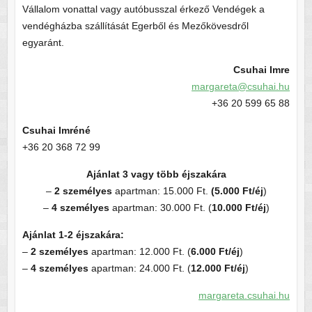
Vállalom vonattal vagy autóbusszal érkező Vendégek a
vendégházba szállítását Egerből és Mezőkövesdről
egyaránt.
Csuhai Imre
margareta@csuhai.hu
+36 20 599 65 88
Csuhai Imréné
+36 20 368 72 99
Ajánlat 3 vagy több éjszakára
–
2 személyes
apartman: 15.000 Ft.
(5.000 Ft/éj
)
–
4 személyes
apartman: 30.000 Ft. (
10.000 Ft/éj
)
Ajánlat 1-2 éjszakára:
–
2 személyes
apartman: 12.000 Ft. (
6.000 Ft/éj
)
–
4 személyes
apartman: 24.000 Ft. (
12.000 Ft/éj
)
margareta.csuhai.hu