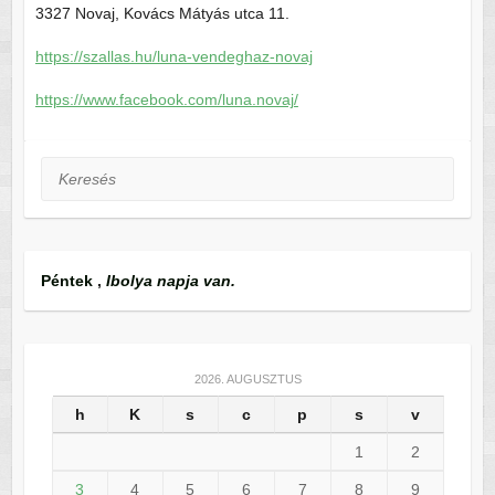
3327 Novaj, Kovács Mátyás utca 11.
https://szallas.hu/luna-vendeghaz-novaj
https://www.facebook.com/luna.novaj/
Keresés
Péntek
,
Ibolya napja van.
2026. AUGUSZTUS
h
K
s
c
p
s
v
1
2
3
4
5
6
7
8
9