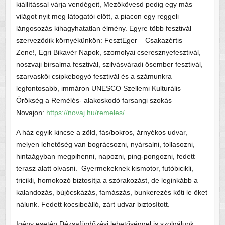
kiállítással várja vendégeit, Mezőkövesd pedig egy más
világot nyit meg látogatói előtt, a piacon egy reggeli
lángosozás kihagyhatatlan élmény. Egyre több fesztivál
szerveződik környékünkön: FesztEger – Csakazértis
Zene!, Egri Bikavér Napok, szomolyai cseresznyefesztivál,
noszvaji birsalma fesztivál, szilvásváradi ősember fesztivál,
szarvaskői csipkebogyó fesztivál és a számunkra
legfontosabb, immáron UNESCO Szellemi Kulturális
Örökség a Remélés- alakoskodó farsangi szokás
Novajon:
https://novaj.hu/remeles/
A ház egyik kincse a zöld, fás/bokros, árnyékos udvar,
melyen lehetőség van bográcsozni, nyársalni, tollasozni,
hintaágyban megpihenni, napozni, ping-pongozni, fedett
terasz alatt olvasni. Gyermekeknek kismotor, futóbicikli,
tricikli, homokozó biztosítja a szórakozást, de leginkább a
kalandozás, bújócskázás, famászás, bunkerezés köti le őket
nálunk. Fedett kocsibeálló, zárt udvar biztosított.
Igény esetén Dézsafürdőzési lehetőséggel is szolgálunk,