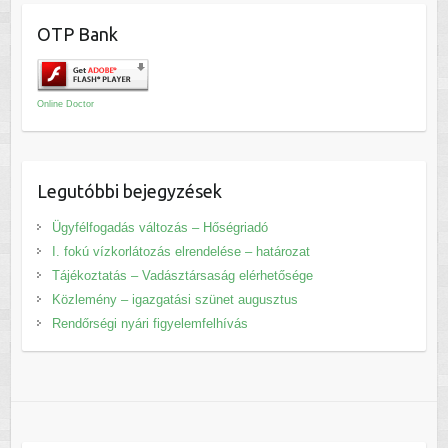
OTP Bank
Online Doctor
Legutóbbi bejegyzések
Ügyfélfogadás változás – Hőségriadó
I. fokú vízkorlátozás elrendelése – határozat
Tájékoztatás – Vadásztársaság elérhetősége
Közlemény – igazgatási szünet augusztus
Rendőrségi nyári figyelemfelhívás