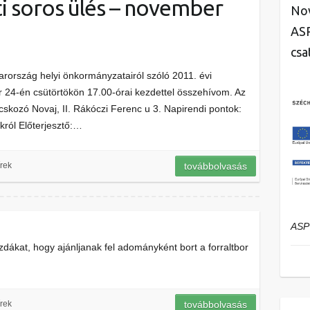
ti soros ülés – november
Nov
ASP
csa
arország helyi önkormányzatairól szóló 2011. évi
 24-én csütörtökön 17.00-órai kezdettel összehívom. Az
cskozó Novaj, II. Rákóczi Ferenc u 3. Napirendi pontok:
król Előterjesztő:…
rek
továbbolvasás
ASP
zdákat, hogy ajánljanak fel adományként bort a forraltbor
rek
továbbolvasás