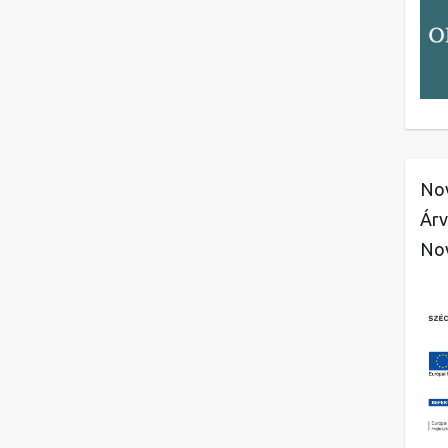
Nov
Árv
No