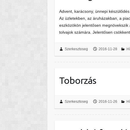
Advent, karácsony, ünnepi készülődés
Az üzletekben, az áruházakban, a pia
eszközökön jelentősen megnövekszik a
tolvajok számára. Jelentősen csökke
Szerkesztoseg
2016-11-28
Hí
Toborzás
Szerkesztoseg
2016-11-26
Hí