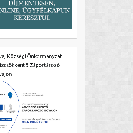
aj Községi Önkormányzat
ízcsökkentő Záportározó
vajon