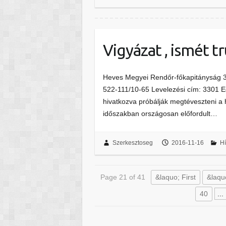
Vigyázat , ismét tr
Heves Megyei Rendőr-főkapitányság 330
522-111/10-65 Levelezési cím: 3301 E
hivatkozva próbálják megtéveszteni a hí
időszakban országosan előfordult…
Szerkesztoseg
2016-11-16
Hí
Page 21 of 41
&laquo; First
&laqu
40
...