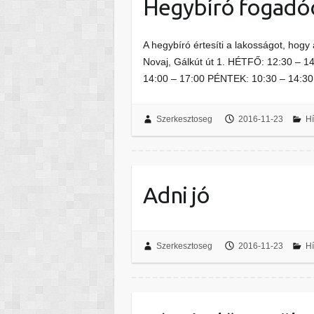
Hegybíró fogadó
A hegybíró értesíti a lakosságot, hogy 
Novaj, Gálkút út 1. HÉTFŐ: 12:30 –
14:00 – 17:00 PÉNTEK: 10:30 – 14:3
Szerkesztoseg
2016-11-23
Hí
Adni jó
Szerkesztoseg
2016-11-23
Hí