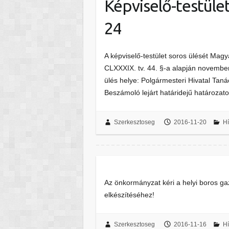
Képviselő-testüle
24
A képviselő-testület soros ülését Magy
CLXXXIX. tv. 44. §-a alapján november
ülés helye: Polgármesteri Hivatal Taná
Beszámoló lejárt határidejű határozato
Szerkesztoseg
2016-11-20
Hí
Az önkormányzat kéri a helyi boros ga
elkészítéséhez!
Szerkesztoseg
2016-11-16
Hí