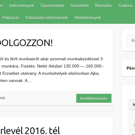
és
Intézmények
Szervezetek
Ismertető
Remélés
Galéria
Pályázat
Választási információk
Hirdetmények
Ker
DOLGOZZON!
ői és férfi munkaerőt akár azonnali munkakezdéssel 3
 munkára. Fizetés: Nettó /kézbe/ 130.000 — 160.000.-
Pén
-Ft Erzsébet utalvány. A munkahelyek elsősorban Ajka,
seken vannak. A…
rek
továbbolvasás
levél 2016. tél