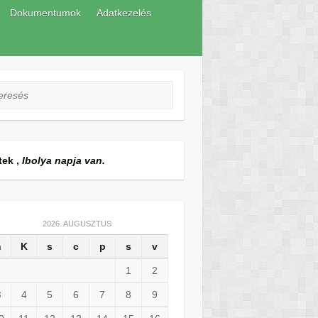
Dokumentumok
Adatkezelés
esés
tek
,
Ibolya napja van.
2026. AUGUSZTUS
h
K
s
c
p
s
v
1
2
3
4
5
6
7
8
9