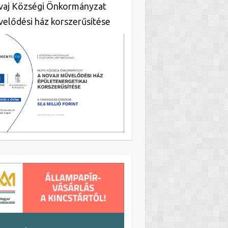
aj Községi Önkormányzat
elődési ház korszerűsítése