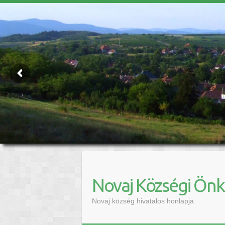
Novaj Községi Ön
Novaj község hivatalos honlapja