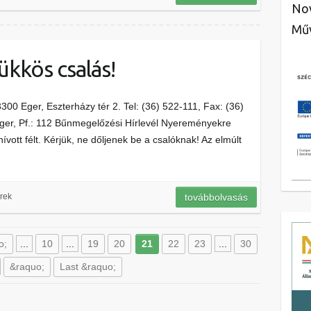
Nov
Műv
ükkös csalás!
0 Eger, Eszterházy tér 2. Tel: (36) 522-111, Fax: (36)
ger, Pf.: 112 Bűnmegelőzési Hírlevél Nyereményekre
vott félt. Kérjük, ne dőljenek be a csalóknak! Az elmúlt
rek
továbbolvasás
o;
...
10
...
19
20
21
22
23
...
30
&raquo;
Last &raquo;