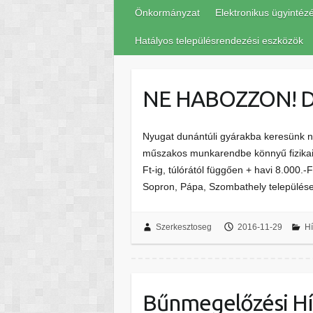
Önkormányzat
Elektronikus ügyintéz
Hatályos településrendezési eszközök
NE HABOZZON! 
Nyugat dunántúli gyárakba keresünk n
műszakos munkarendbe könnyű fizikai
Ft-ig, túlórától függően + havi 8.000.
Sopron, Pápa, Szombathely települé
Szerkesztoseg
2016-11-29
Hí
Bűnmegelőzési Hír