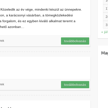
1
1
 Közeledik az év vége, mindenki készül az ünnepekre.
con, a karácsonyi vásárban, a tömegközlekedési
2
 forgalom, és ez egyben kiváló alkalmat teremt a
3
nthető azonban…
« júl
rek
továbbolvasás
Mag
rek
továbbolvasás