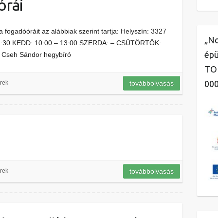
órái
a fogadóóráit az alábbiak szerint tartja: Helyszín: 3327
„No
 14:30 KEDD: 10:00 – 13:00 SZERDA: – CSÜTÖRTÖK:
épü
0 Cseh Sándor hegybíró
TOP
00
rek
továbbolvasás
rek
továbbolvasás