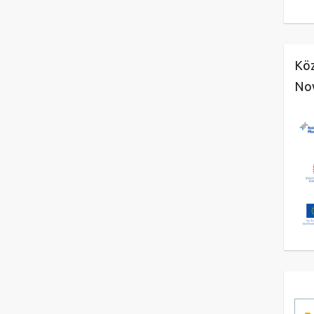
Köz
No