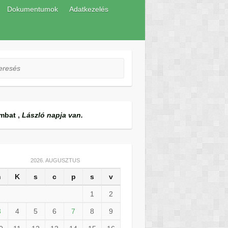
Dokumentumok
Adatkezelés
esés
mbat
,
László napja van.
2026. AUGUSZTUS
h
K
s
c
p
s
v
1
2
3
4
5
6
7
8
9