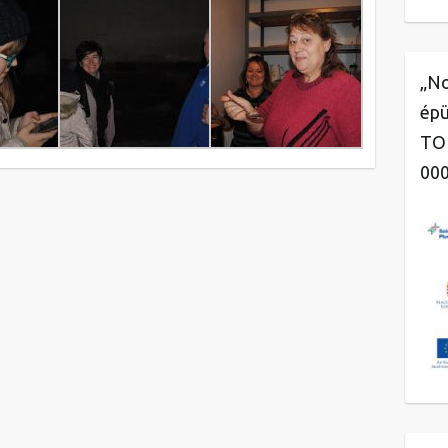
„No
épü
TOP
00