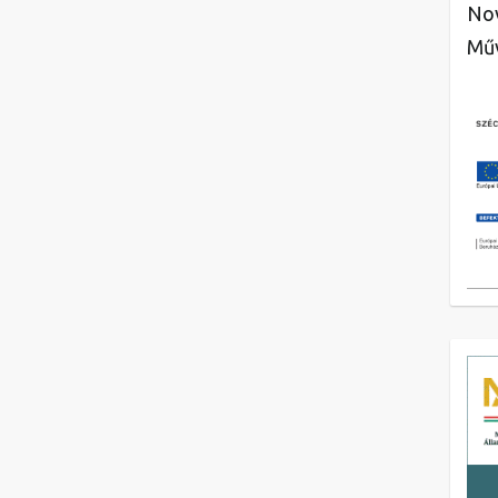
Nov
Műv