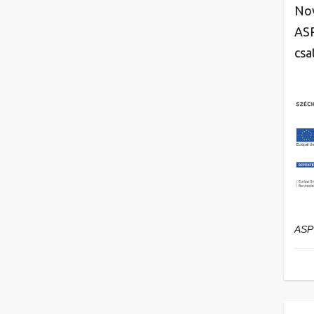
Nov
ASP
csa
ASP