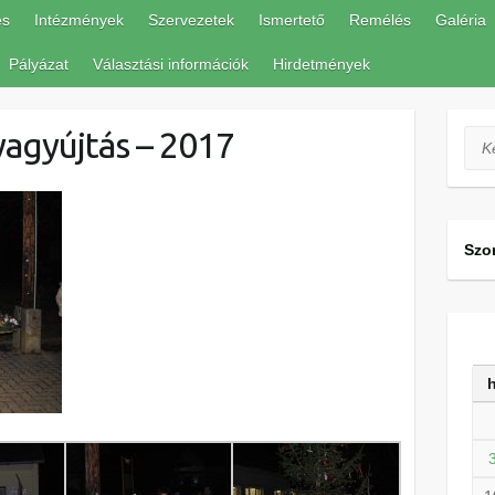
és
Intézmények
Szervezetek
Ismertető
Remélés
Galéria
Pályázat
Választási információk
Hirdetmények
yagyújtás – 2017
Ker
Szo