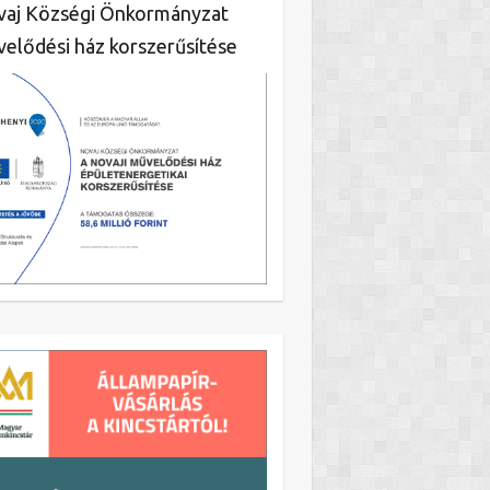
aj Községi Önkormányzat
elődési ház korszerűsítése