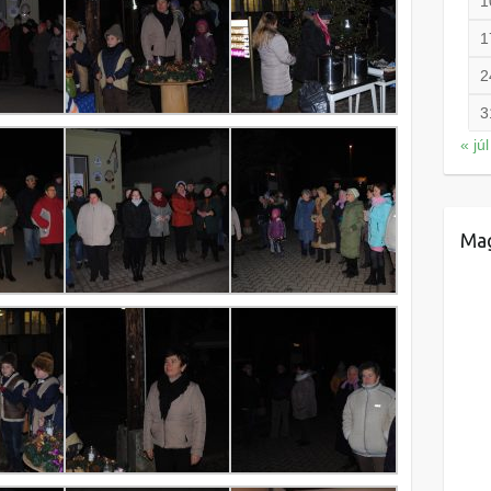
1
1
2
3
« júl
Mag