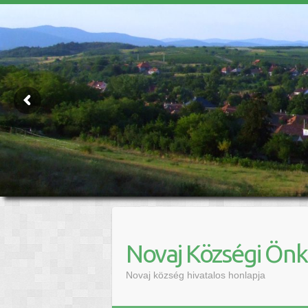
Novaj Községi Ön
Novaj község hivatalos honlapja