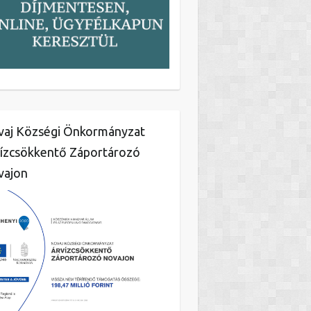
aj Községi Önkormányzat
ízcsökkentő Záportározó
vajon