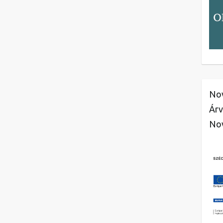
Nov
Árv
No