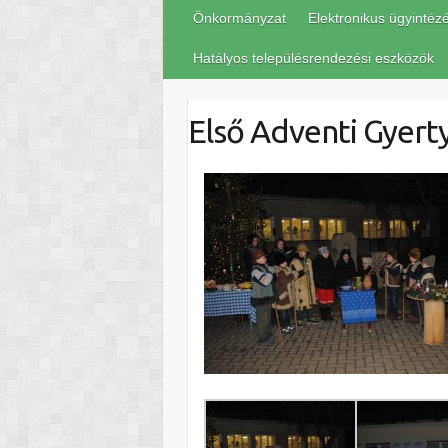
Önkormányzat
Elektronikus ügyintéz
Hatályos településrendezési eszközök
Első Adventi Gyert