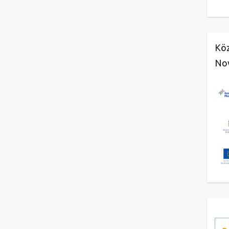
Köz
No