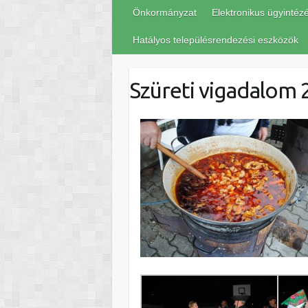
Önkormányzat
Elektronikus ügyintéz
Hatályos településrendezési eszközök
Szüreti vigadalom 