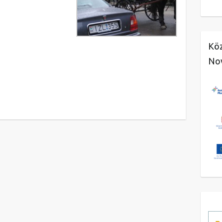
Köz
No