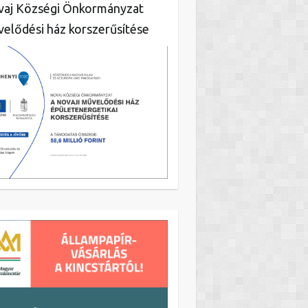
aj Községi Önkormányzat
elődési ház korszerűsítése