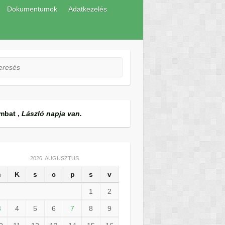
Dokumentumok
Adatkezelés
esés
mbat
,
László napja van.
2026. AUGUSZTUS
h
K
s
c
p
s
v
1
2
3
4
5
6
7
8
9