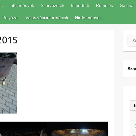
és
Intézmények
Szervezetek
Ismertető
Remélés
Galéria
Pályázat
Választási információk
Hirdetmények
2015
Ker
Szo