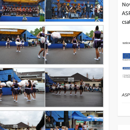
Nov
ASP
csa
ASP