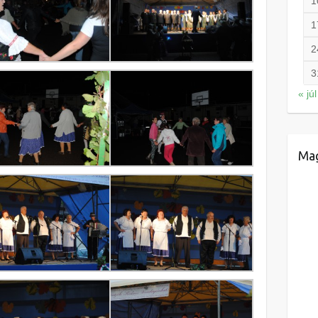
1
1
2
3
« júl
Mag