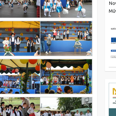
Nov
Műv