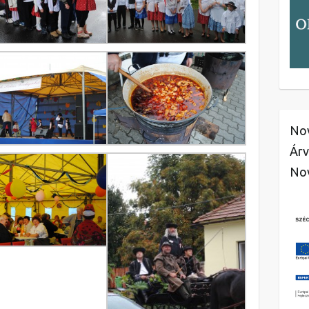
Nov
Árv
No