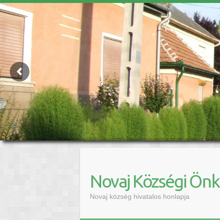
Novaj Községi Ön
Novaj község hivatalos honlapja