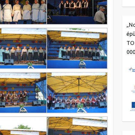
„No
épü
TOP
00