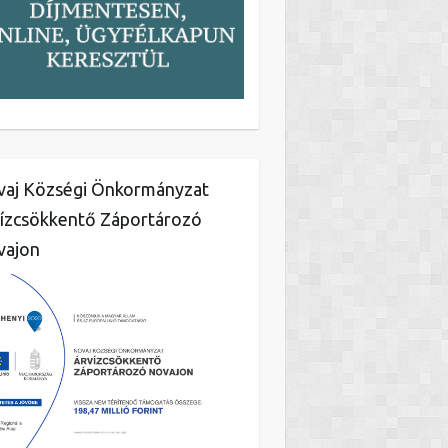
aj Községi Önkormányzat
ízcsökkentő Záportározó
vajon