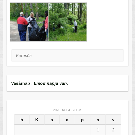
Keresés
Vasárnap
,
Emőd napja van.
2026. AUGUSZTUS
h
K
s
c
p
s
v
1
2