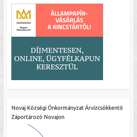
Novaj Községi Önkormányzat Árvízcsökkentő
Záportározó Novajon