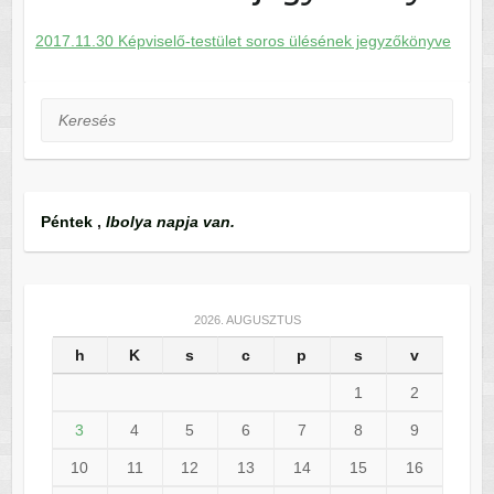
2017.11.30 Képviselő-testület soros ülésének jegyzőkönyve
Keresés
Péntek
,
Ibolya napja van.
2026. AUGUSZTUS
h
K
s
c
p
s
v
1
2
3
4
5
6
7
8
9
10
11
12
13
14
15
16