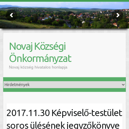
Novaj Községi
Önkormányzat
Novaj község hivatalos honlapja
2017.11.30 Képviselő-testület
soros ülésének jegyzőkönyve