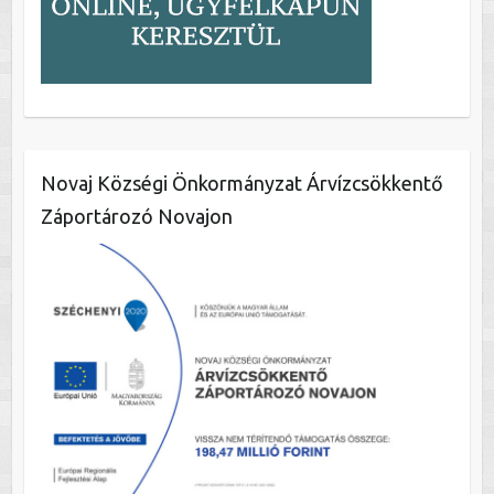
Novaj Községi Önkormányzat Árvízcsökkentő
Záportározó Novajon