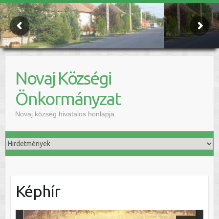
Novaj Községi
Önkormányzat
Novaj község hivatalos honlapja
Képhír