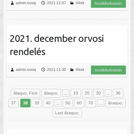
admin.novaj
2021-12-07
Hírek
továbbolvasás
2021. december orvosi
rendelés
admin.novaj
2021-11-30
Hírek
továbbolvasás
&laquo; First
&laquo;
...
10
20
30
...
36
37
38
39
40
...
50
60
70
...
&raquo;
Last &raquo;