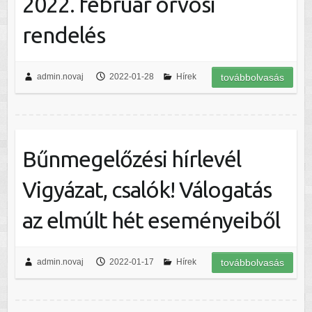
2022. február orvosi
rendelés
admin.novaj
2022-01-28
Hírek
továbbolvasás
Bűnmegelőzési hírlevél
Vigyázat, csalók! Válogatás
az elmúlt hét eseményeiből
admin.novaj
2022-01-17
Hírek
továbbolvasás