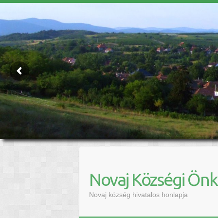
Novaj Községi Ön
Novaj község hivatalos honlapja