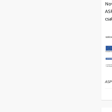
Nov
ASP
csa
ASP