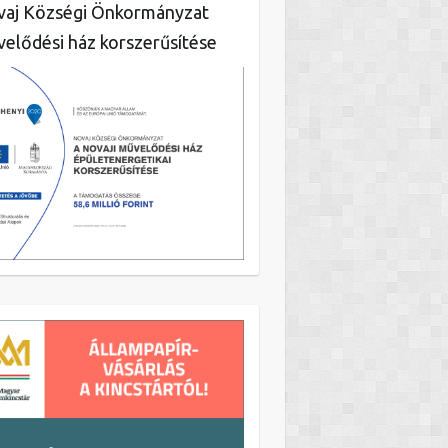
aj Községi Önkormányzat
elődési ház korszerűsítése