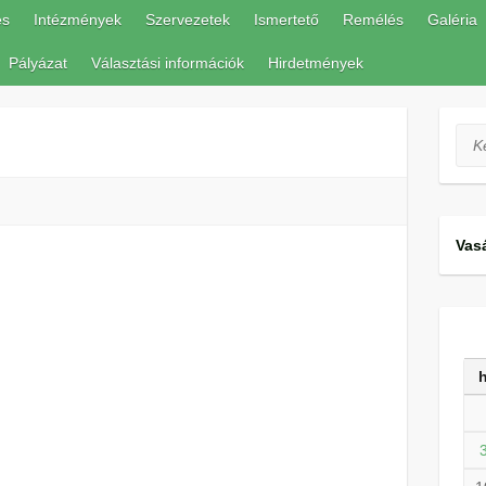
és
Intézmények
Szervezetek
Ismertető
Remélés
Galéria
Pályázat
Választási információk
Hirdetmények
Ker
Vas