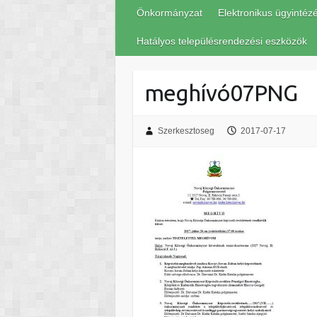
Önkormányzat
Elektronikus ügyintéz
Hatályos településrendezési eszközök
meghívó07PNG
Szerkesztoseg
2017-07-17