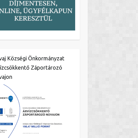
aj Községi Önkormányzat
ízcsökkentő Záportározó
vajon