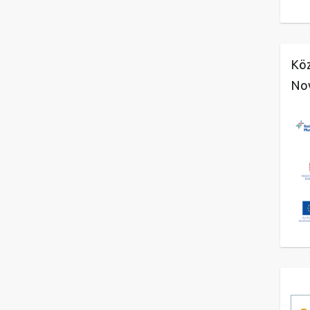
Köz
No