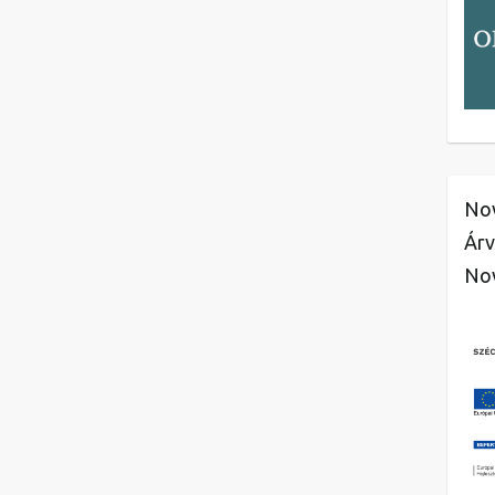
Nov
Árv
No