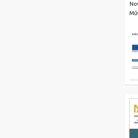
Nov
Műv