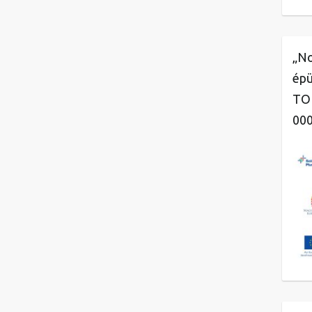
„No
épü
TOP
00