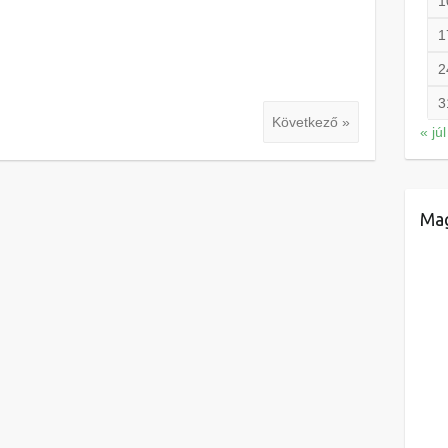
1
1
2
3
Következő »
« júl
Mag