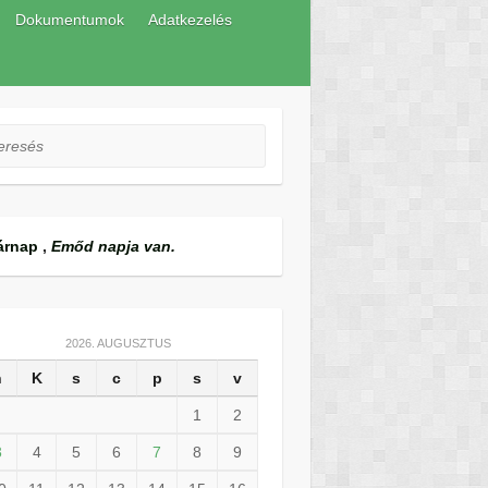
Dokumentumok
Adatkezelés
esés
árnap
,
Emőd napja van.
2026. AUGUSZTUS
h
K
s
c
p
s
v
1
2
3
4
5
6
7
8
9