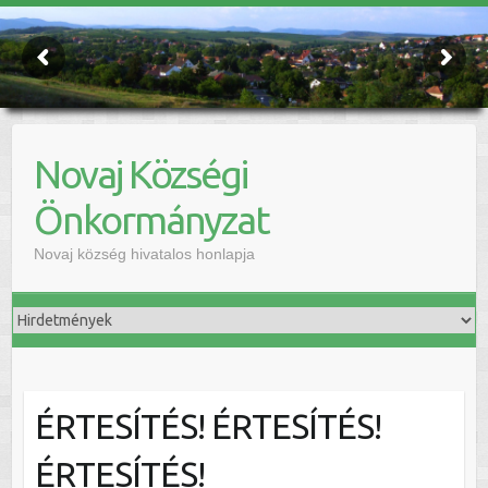
Novaj Községi
Önkormányzat
Novaj község hivatalos honlapja
ÉRTESÍTÉS! ÉRTESÍTÉS!
ÉRTESÍTÉS!