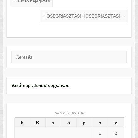
←
Előző bejegyzés
HŐSÉGRIASZTÁS! HŐSÉGRIASZTÁS!
→
Keresés
Vasárnap
,
Emőd napja van.
2026. AUGUSZTUS
h
K
s
c
p
s
v
1
2