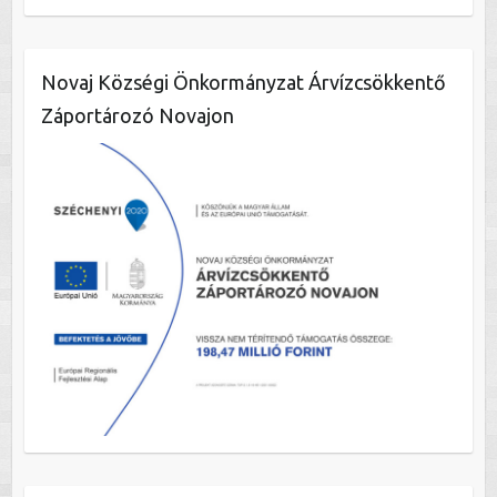
Novaj Községi Önkormányzat Árvízcsökkentő
Záportározó Novajon