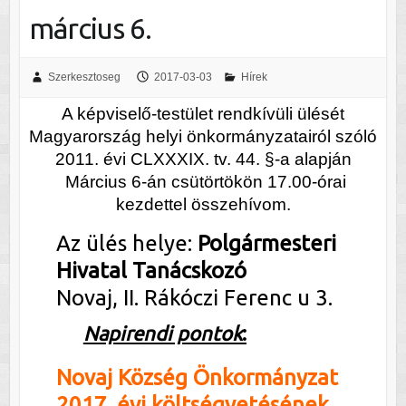
március 6.
Szerkesztoseg
2017-03-03
Hírek
A képviselő-testület rendkívüli ülését
Magyarország helyi önkormányzatairól szóló
2011. évi CLXXXIX. tv. 44. §-a alapján
Március 6-án csütörtökön 17.00-órai
kezdettel összehívom.
Az ülés helye:
Polgármesteri
Hivatal Taná
cskozó
Novaj, II. Rákóczi Ferenc u 3.
Napirendi pontok
:
Novaj Község Önkormányzat
2017. évi költségvetésének