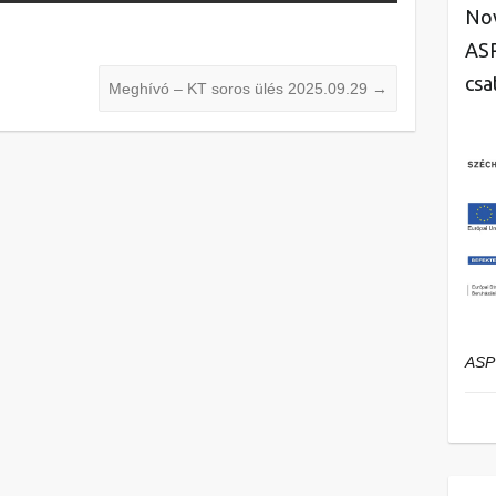
Nov
ASP
csa
Meghívó – KT soros ülés 2025.09.29
→
ASP