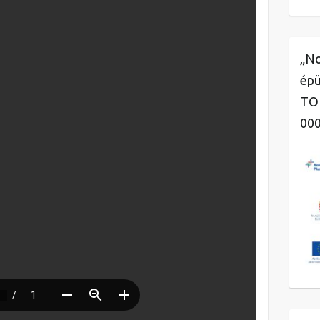
„No
épü
TOP
00