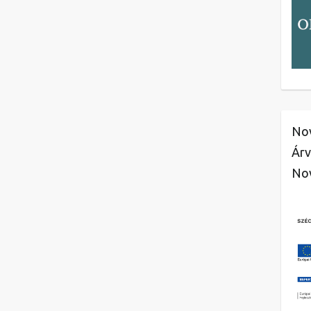
Nov
Árv
No