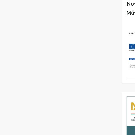
Nov
Műv