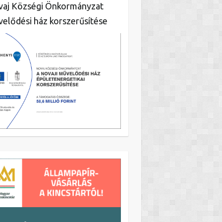
aj Községi Önkormányzat
elődési ház korszerűsítése