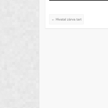
←
Hivatal zárva tart