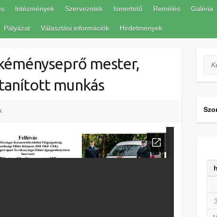
és
Intézmények
Szervezetek
Ismertető
Remélés
Galéria
Pályázat
Választási információk
Hirdetmények
éményseprő mester,
Ker
tanított munkás
Szo
k