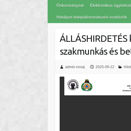
Önkormányzat
Elektronikus ügyintéz
Hatályos településrendezési eszközök
ÁLLÁSHIRDETÉS k
szakmunkás és be
admin.novaj
2025-09-22
Híre