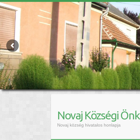
Novaj Községi Ön
Novaj község hivatalos honlapja