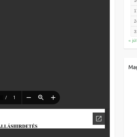
1
1
2
3
« júl
Mag