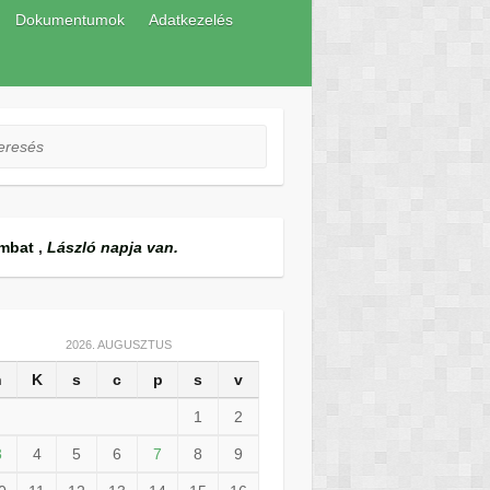
Dokumentumok
Adatkezelés
esés
mbat
,
László napja van.
2026. AUGUSZTUS
h
K
s
c
p
s
v
1
2
3
4
5
6
7
8
9