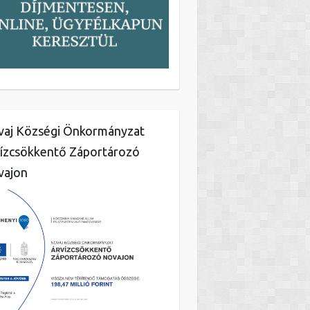
aj Községi Önkormányzat
ízcsökkentő Záportározó
vajon