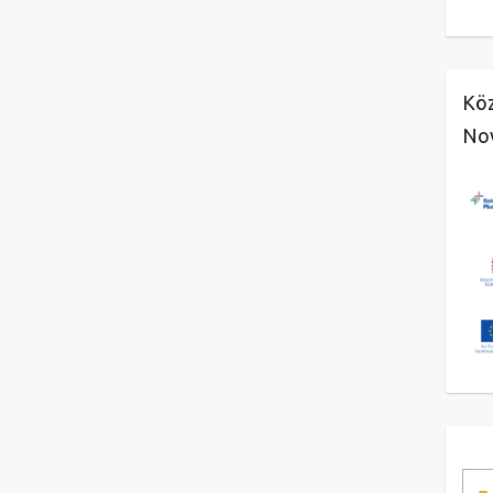
Köz
No