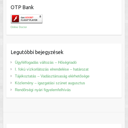
OTP Bank
Online Doctor
Legutóbbi bejegyzések
Ügyfélfogadás változás – Hőségriadó
I. fokú vízkorlátozás elrendelése – határozat
Tájékoztatás – Vadásztársaság elérhetősége
Közlemény – igazgatási szünet augusztus
Rendőrségi nyári figyelemfelhívás