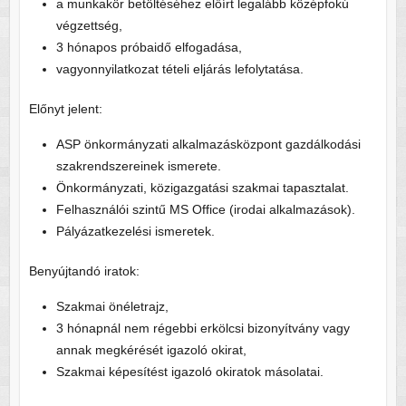
a munkakör betöltéséhez előírt legalább középfokú
végzettség,
3 hónapos próbaidő elfogadása,
vagyonnyilatkozat tételi eljárás lefolytatása.
Előnyt jelent:
ASP önkormányzati alkalmazásközpont gazdálkodási
szakrendszereinek ismerete.
Önkormányzati, közigazgatási szakmai tapasztalat.
Felhasználói szintű MS Office (irodai alkalmazások).
Pályázatkezelési ismeretek.
Benyújtandó iratok:
Szakmai önéletrajz,
3 hónapnál nem régebbi erkölcsi bizonyítvány vagy
annak megkérését igazoló okirat,
Szakmai képesítést igazoló okiratok másolatai.