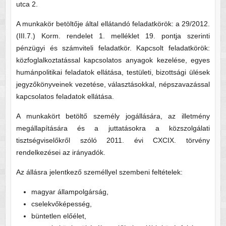
utca 2.
A munkakör betöltője által ellátandó feladatkörök: a 29/2012.
(III.7.) Korm. rendelet 1. melléklet 19. pontja szerinti
pénzügyi és számviteli feladatkör. Kapcsolt feladatkörök:
közfoglalkoztatással kapcsolatos anyagok kezelése, egyes
humánpolitikai feladatok ellátása, testületi, bizottsági ülések
jegyzőkönyveinek vezetése, választásokkal, népszavazással
kapcsolatos feladatok ellátása.
A munkakört betöltő személy jogállására, az illetmény
megállapítására és a juttatásokra a közszolgálati
tisztségviselőkről szóló 2011. évi CXCIX. törvény
rendelkezései az irányadók.
Az állásra jelentkező személlyel szembeni feltételek:
magyar állampolgárság,
cselekvőképesség,
büntetlen előélet,