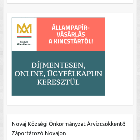
Novaj Községi Önkormányzat Árvízcsökkentő
Záportározó Novajon