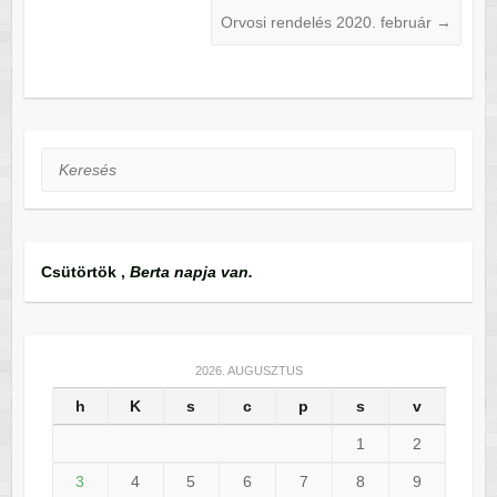
Orvosi rendelés 2020. február
→
Keresés
Csütörtök
,
Berta napja van.
2026. AUGUSZTUS
h
K
s
c
p
s
v
1
2
3
4
5
6
7
8
9