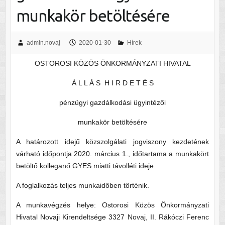
munkakör betöltésére
admin.novaj
2020-01-30
Hírek
OSTOROSI KÖZÖS ÖNKORMÁNYZATI HIVATAL
Á L L Á S H I R D E T É S
pénzügyi gazdálkodási ügyintézői
munkakör betöltésére
A határozott idejű közszolgálati jogviszony kezdetének
várható időpontja 2020. március 1., időtartama a munkakört
betöltő kolleganő GYES miatti távolléti ideje.
A foglalkozás teljes munkaidőben történik.
A munkavégzés helye: Ostorosi Közös Önkormányzati
Hivatal Novaji Kirendeltsége 3327 Novaj, II. Rákóczi Ferenc