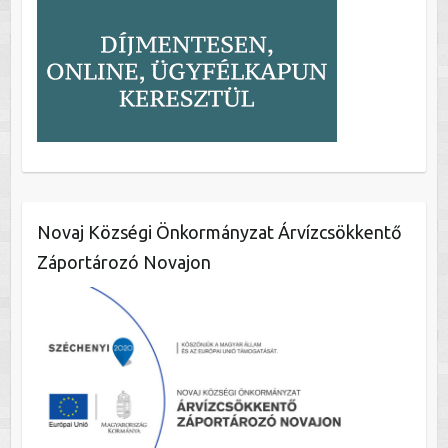
Novaj Községi Önkormányzat Árvízcsökkentő
Záportározó Novajon