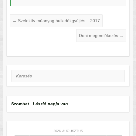
←
Szelektív műanyag hulladékgyűjtés – 2017
Doni megemlékezés
→
Keresés
Szombat
,
László napja van.
2026. AUGUSZTUS