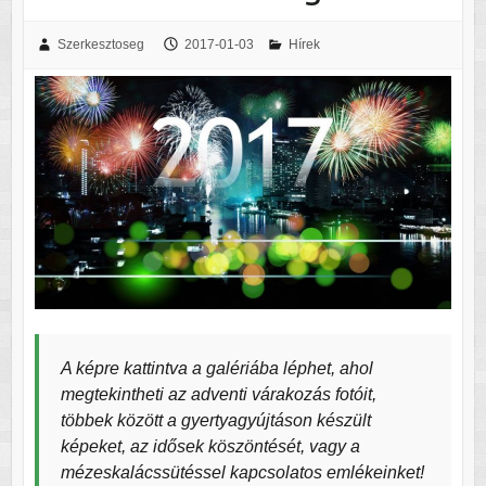
Szerkesztoseg
2017-01-03
Hírek
A képre kattintva a galériába léphet, ahol
megtekintheti az adventi várakozás fotóit,
többek között a gyertyagyújtáson készült
képeket, az idősek köszöntését, vagy a
mézeskalácssütéssel kapcsolatos emlékeinket!