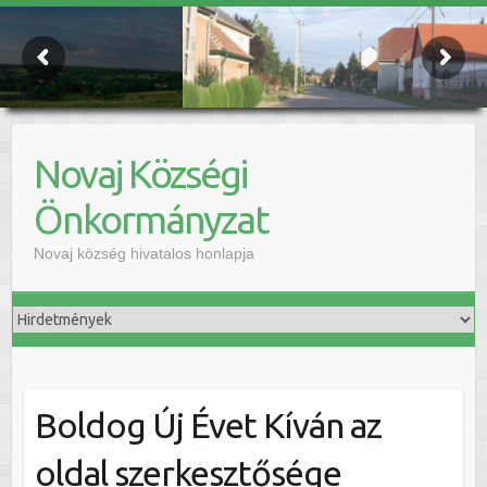
Novaj Községi
Önkormányzat
Novaj község hivatalos honlapja
Boldog Új Évet Kíván az
oldal szerkesztősége