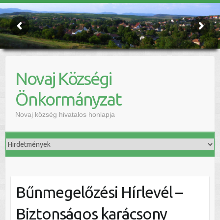
Novaj Községi
Önkormányzat
Novaj község hivatalos honlapja
Bűnmegelőzési Hírlevél –
Biztonságos karácsony