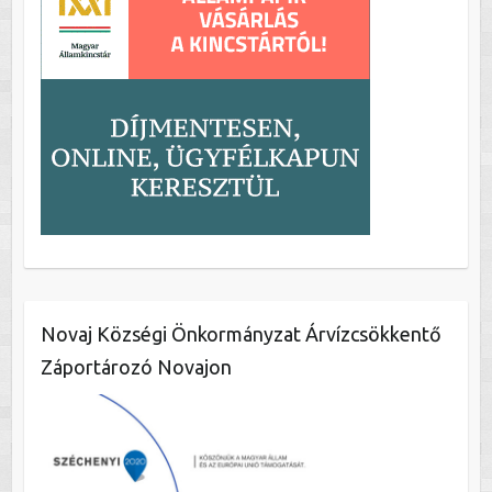
Novaj Községi Önkormányzat Árvízcsökkentő
Záportározó Novajon