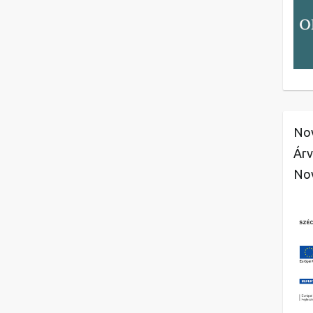
Nov
Árv
No