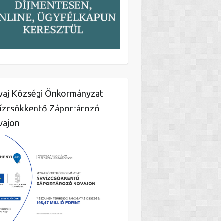
aj Községi Önkormányzat
ízcsökkentő Záportározó
vajon