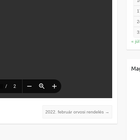
1
1
2
3
« júl
Mag
2022. február orvosi rendelés
→