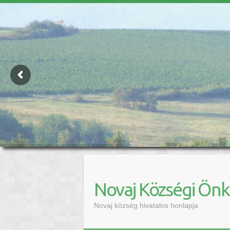
Novaj Községi Ön
Novaj község hivatalos honlapja