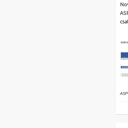
Nov
ASP
csa
ASP