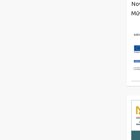
Nov
Műv