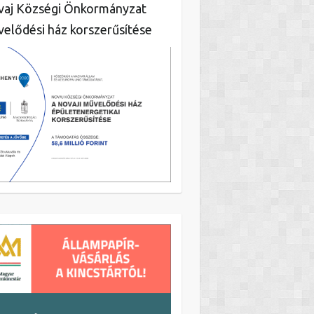
aj Községi Önkormányzat
elődési ház korszerűsítése