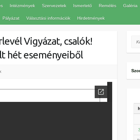
és
Intézmények
Szervezetek
Ismertető
Remélés
Galéria
Pályázat
Választási információk
Hirdetmények
evél Vigyázat, csalók!
Ker
lt hét eseményeiből
Szo
k