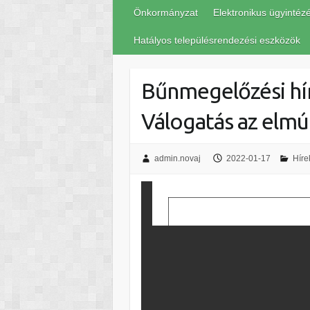
Önkormányzat
Elektronikus ügyintéz
Hatályos településrendezési eszközök
Bűnmegelőzési hírl
Válogatás az elmú
admin.novaj
2022-01-17
Híre