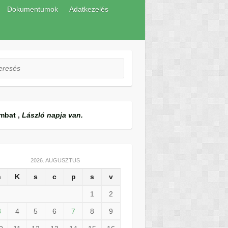
Dokumentumok
Adatkezelés
esés
mbat
,
László napja van.
2026. AUGUSZTUS
h
K
s
c
p
s
v
1
2
3
4
5
6
7
8
9