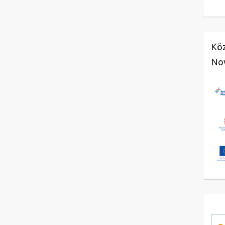
Köz
No