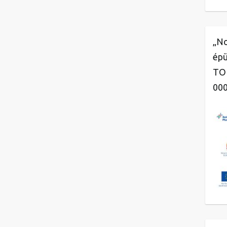
„No
épü
TOP
00