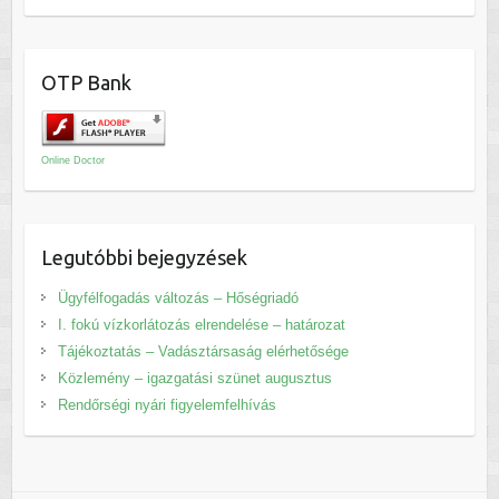
OTP Bank
Online Doctor
Legutóbbi bejegyzések
Ügyfélfogadás változás – Hőségriadó
I. fokú vízkorlátozás elrendelése – határozat
Tájékoztatás – Vadásztársaság elérhetősége
Közlemény – igazgatási szünet augusztus
Rendőrségi nyári figyelemfelhívás