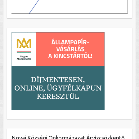
Novaj Községi Önkormányzat Árvízcsökkentő