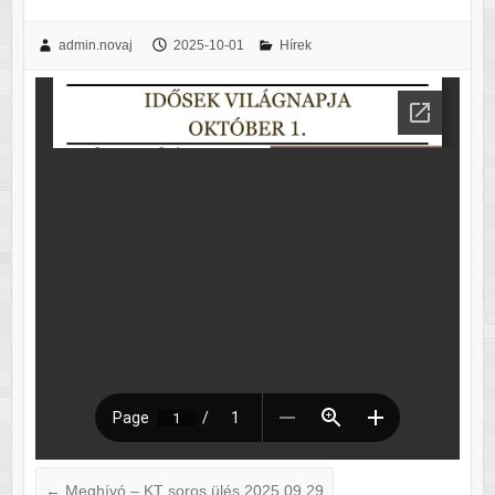
admin.novaj
2025-10-01
Hírek
←
Meghívó – KT soros ülés 2025.09.29