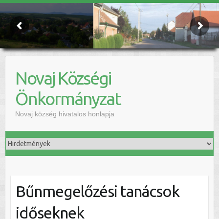
Novaj Községi
Önkormányzat
Novaj község hivatalos honlapja
Bűnmegelőzési tanácsok
időseknek