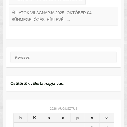
ÁLLATOK VILÁGNAPJA 2025. OKTÓBER 04.
BŰNMEGELŐZÉSI HÍRLEVÉL
→
Keresés
Csütörtök
,
Berta napja van.
2026. AUGUSZTUS
h
K
s
c
p
s
v