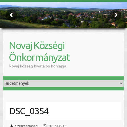
Novaj Községi
Önkormányzat
Novaj község hivatalos honlapja
DSC_0354
Szerkesztoseg
2017-08-15