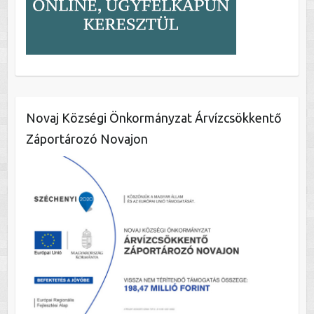
Novaj Községi Önkormányzat Árvízcsökkentő
Záportározó Novajon