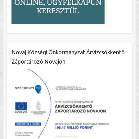
Novaj Községi Önkormányzat Árvízcsökkentő
Záportározó Novajon