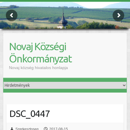
Novaj Községi
Önkormányzat
Novaj község hivatalos honlapja
DSC_0447
Szerkesztoseg
2017-08-15