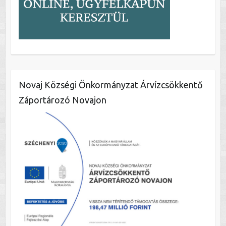
Novaj Községi Önkormányzat Árvízcsökkentő
Záportározó Novajon