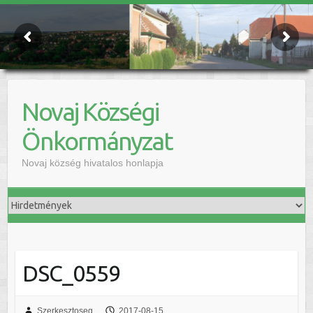
Novaj Községi
Önkormányzat
Novaj község hivatalos honlapja
DSC_0559
Szerkesztoseg
2017-08-15