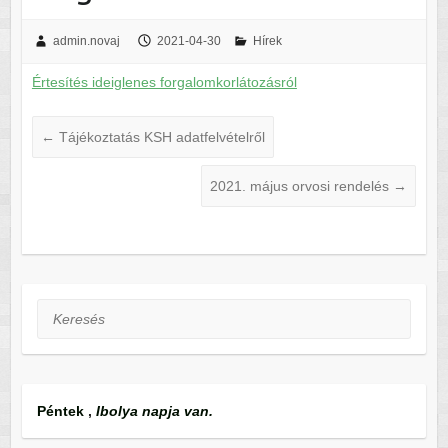
admin.novaj
2021-04-30
Hírek
Értesítés ideiglenes forgalomkorlátozásról
←
Tájékoztatás KSH adatfelvételről
2021. május orvosi rendelés
→
Keresés
Péntek
,
Ibolya napja van.