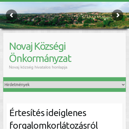
Novaj Községi
Önkormányzat
Novaj község hivatalos honlapja
Értesítés ideiglenes
forgalomkorlátozásról