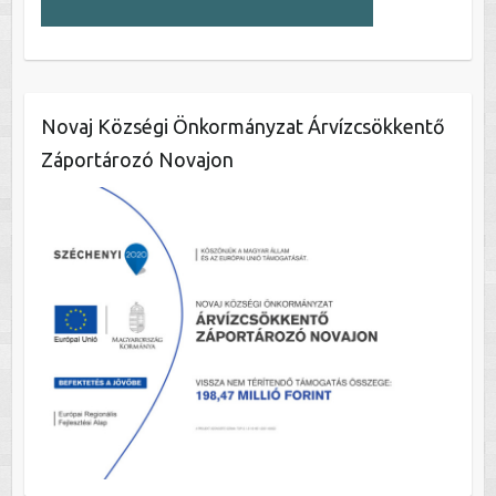
Novaj Községi Önkormányzat Árvízcsökkentő
Záportározó Novajon