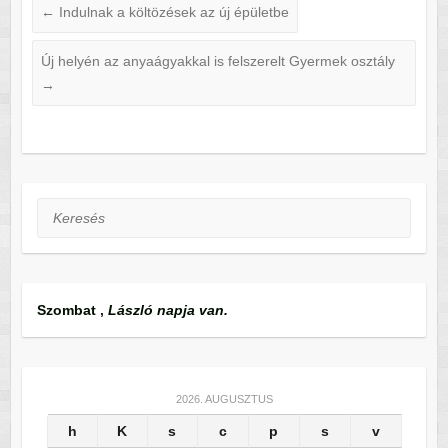
←
Indulnak a költözések az új épületbe
Új helyén az anyaágyakkal is felszerelt Gyermek osztály
→
Keresés
Szombat
,
László napja van.
2026. AUGUSZTUS
h
K
s
c
p
s
v