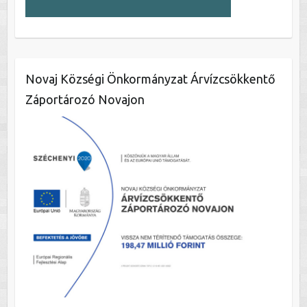
Novaj Községi Önkormányzat Árvízcsökkentő
Záportározó Novajon