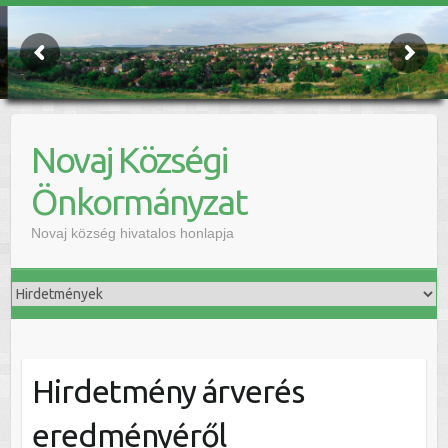
Novaj Községi
Önkormányzat
Novaj község hivatalos honlapja
Hirdetmény árverés
eredményéről