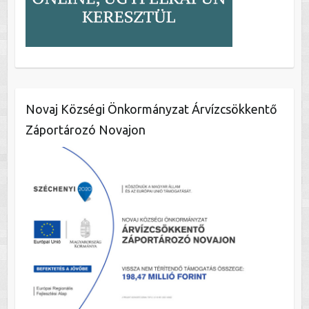
Novaj Községi Önkormányzat Árvízcsökkentő
Záportározó Novajon