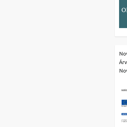
Nov
Árv
No