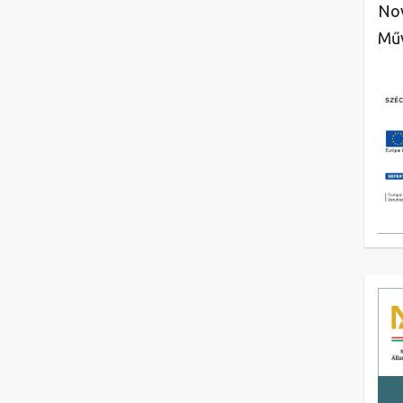
Nov
Műv