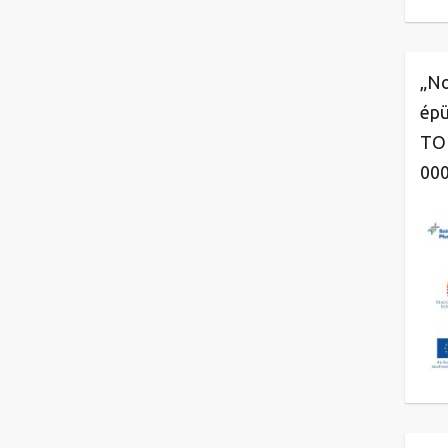
„No
épü
TOP
00