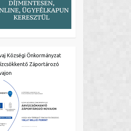
aj Községi Önkormányzat
ízcsökkentő Záportározó
vajon