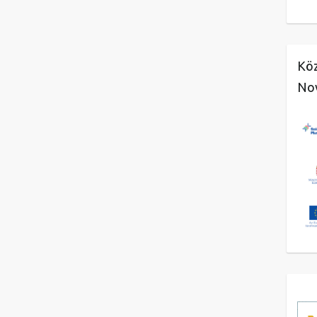
Köz
No