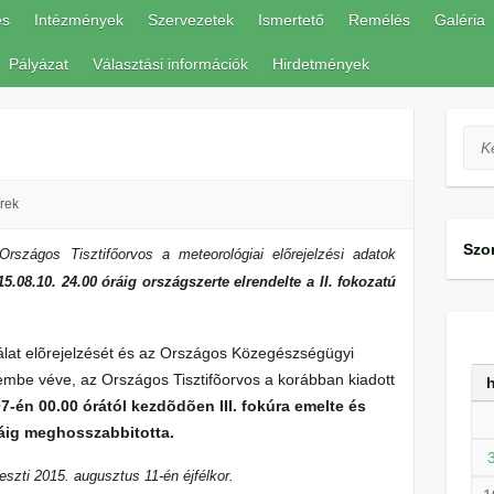
és
Intézmények
Szervezetek
Ismertető
Remélés
Galéria
Pályázat
Választási információk
Hirdetmények
Ker
rek
Szo
Országos Tisztifőorvos a meteorológiai előrejelzési adatok
15.08.10. 24.00 óráig országszerte elrendelte a II. fokozatú
álat elõrejelzését és az Országos Közegészségügyi
lembe véve, az Országos Tisztifõorvos a korábban kiadott
07-én 00.00 órától kezdõdõen III. fokúra emelte és
ráig meghosszabbitotta.
szti 2015. augusztus 11-én éjfélkor.