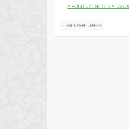
A FŐBB ÜZENETEK A LAK
←
Agria Nyári Játékok