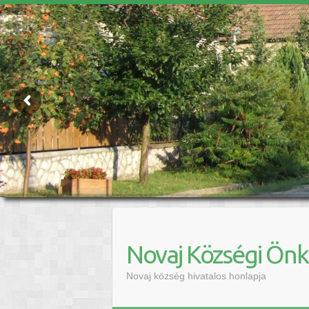
Novaj Községi Ön
Novaj község hivatalos honlapja