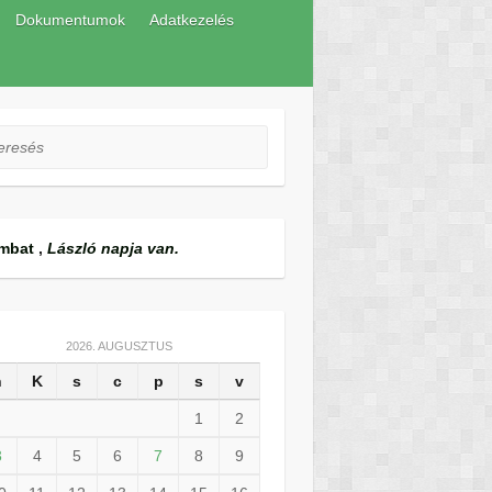
Dokumentumok
Adatkezelés
esés
mbat
,
László napja van.
2026. AUGUSZTUS
h
K
s
c
p
s
v
1
2
3
4
5
6
7
8
9