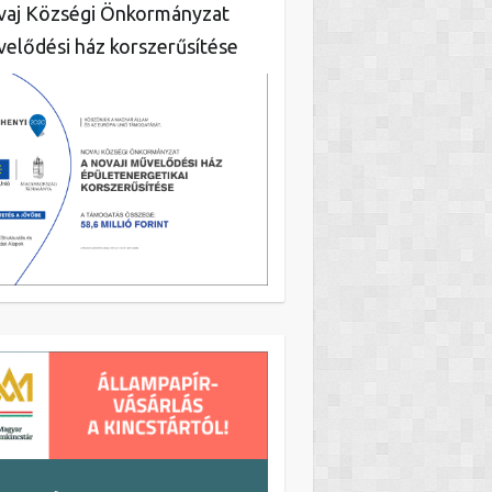
aj Községi Önkormányzat
elődési ház korszerűsítése