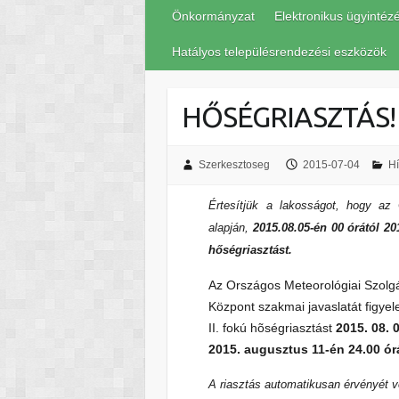
Önkormányzat
Elektronikus ügyintéz
Hatályos településrendezési eszközök
HŐSÉGRIASZTÁS!
Szerkesztoseg
2015-07-04
Hí
Értesítjük a lakosságot, hogy az 
alapján,
2015.08.05-én 00 órától 20
hőségriasztást.
Az Országos Meteorológiai Szolg
Központ szakmai javaslatát figye
II. fokú hõségriasztást
2015. 08. 
2015. augusztus 11-én 24.00 ó
A riasztás automatikusan érvényét ve