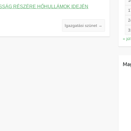
1
OSSÁG RÉSZÉRE HŐHULLÁMOK IDEJÉN
1
2
Igazgatási szünet
→
3
« júl
Mag