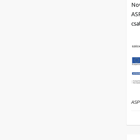
Nov
ASP
csa
ASP