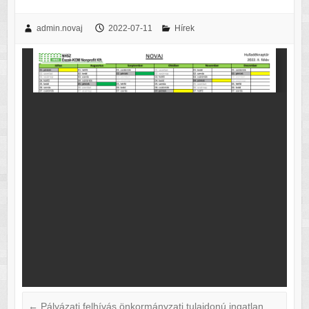
admin.novaj
2022-07-11
Hírek
←
Pályázati felhívás önkormányzati tulajdonú ingatlan