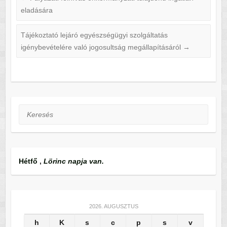
eladására
Tájékoztató lejáró egyészségügyi szolgáltatás
igénybevételére való jogosultság megállapításáról
→
Keresés
Hétfő
,
Lörinc napja van.
2026. AUGUSZTUS
h
K
s
c
p
s
v