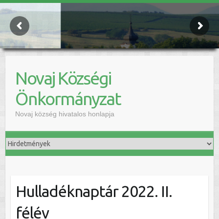
Novaj Községi
Önkormányzat
Novaj község hivatalos honlapja
Hulladéknaptár 2022. II.
félév