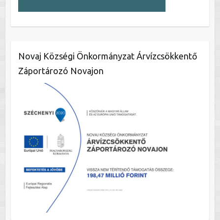
Novaj Községi Önkormányzat Árvízcsökkentő
Záportározó Novajon