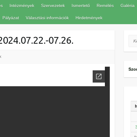
és
Intézmények
Szervezetek
Ismertető
Remélés
Galéria
Pályázat
Választási információk
Hirdetmények
2024.07.22.-07.26.
Ker
k
Szo