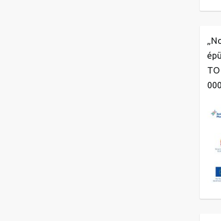
„No
épü
TOP
00