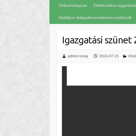
Önkormányzat
Elektronikus ügyintéz
Hatályos településrendezési eszközök
Igazgatási szünet 
admin.novaj
2024-07-15
Híre