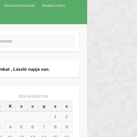
Dokumentumok
Adatkezelés
esés
mbat
,
László napja van.
2026. AUGUSZTUS
h
K
s
c
p
s
v
1
2
3
4
5
6
7
8
9