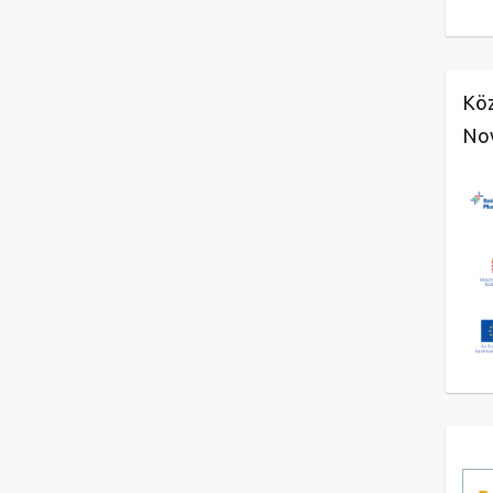
Köz
No