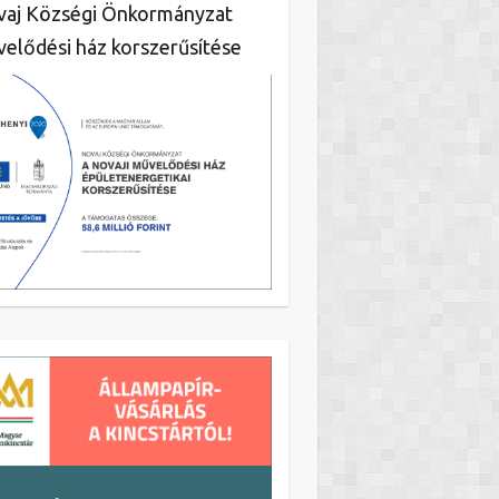
aj Községi Önkormányzat
elődési ház korszerűsítése