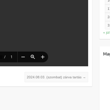
1
1
2
3
« júl
Mag
2024.08.03. (szombat) zárva tartás
→