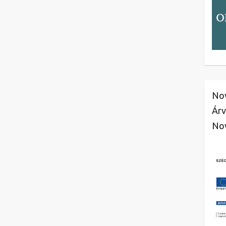
Nov
Árv
No