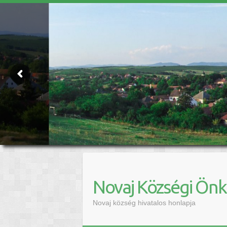
Novaj Községi Ön
Novaj község hivatalos honlapja