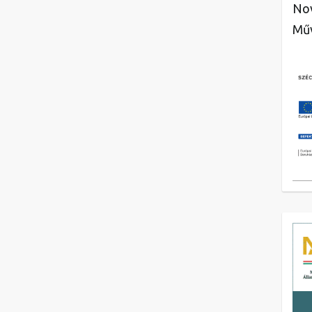
Nov
Műv