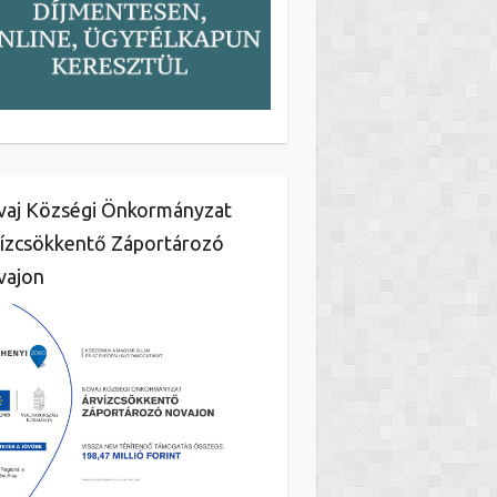
aj Községi Önkormányzat
ízcsökkentő Záportározó
vajon