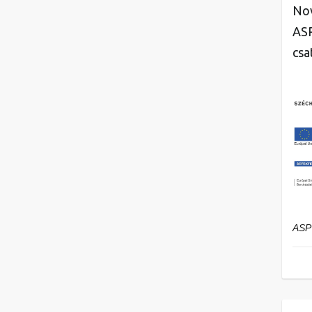
Nov
ASP
csa
ASP