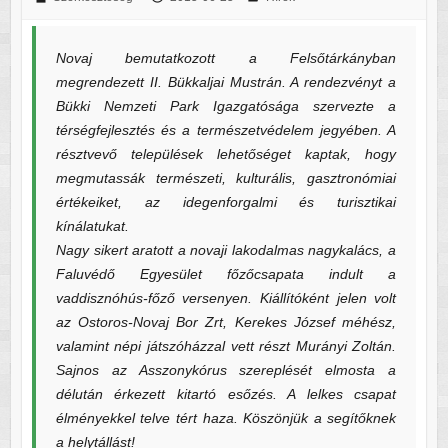
Novaj bemutatkozott a Felsőtárkányban
megrendezett II. Bükkaljai Mustrán. A rendezvényt a
Bükki Nemzeti Park Igazgatósága szervezte a
térségfejlesztés és a természetvédelem jegyében. A
résztvevő települések lehetőséget kaptak, hogy
megmutassák természeti, kulturális, gasztronómiai
értékeiket, az idegenforgalmi és turisztikai
kínálatukat.
Nagy sikert aratott a novaji lakodalmas nagykalács, a
Faluvédő Egyesület főzőcsapata indult a
vaddisznóhús-főző versenyen. Kiállítóként jelen volt
az Ostoros-Novaj Bor Zrt, Kerekes József méhész,
valamint népi játszóházzal vett részt Murányi Zoltán.
Sajnos az Asszonykórus szereplését elmosta a
délután érkezett kitartó esőzés. A lelkes csapat
élményekkel telve tért haza. Köszönjük a segítőknek
a helytállást!