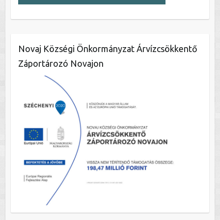
Novaj Községi Önkormányzat Árvízcsökkentő
Záportározó Novajon