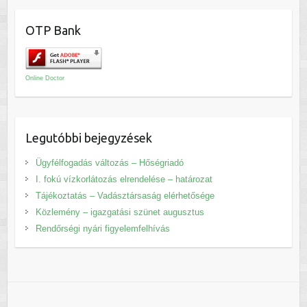
OTP Bank
Online Doctor
Legutóbbi bejegyzések
Ügyfélfogadás változás – Hőségriadó
I. fokú vízkorlátozás elrendelése – határozat
Tájékoztatás – Vadásztársaság elérhetősége
Közlemény – igazgatási szünet augusztus
Rendőrségi nyári figyelemfelhívás