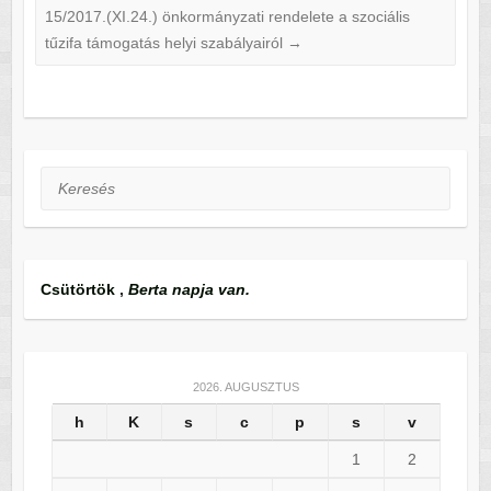
15/2017.(XI.24.) önkormányzati rendelete a szociális
tűzifa támogatás helyi szabályairól
→
Keresés
Csütörtök
,
Berta napja van.
2026. AUGUSZTUS
h
K
s
c
p
s
v
1
2