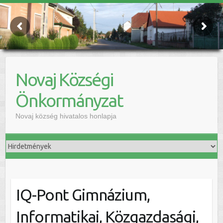
Novaj Községi
Önkormányzat
Novaj község hivatalos honlapja
IQ-Pont Gimnázium,
Informatikai, Közgazdasági,