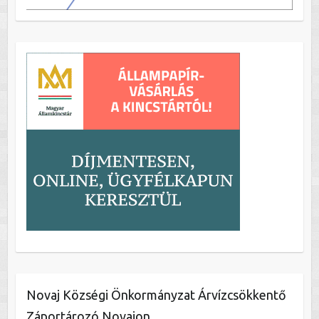
Novaj Községi Önkormányzat Árvízcsökkentő
Záportározó Novajon