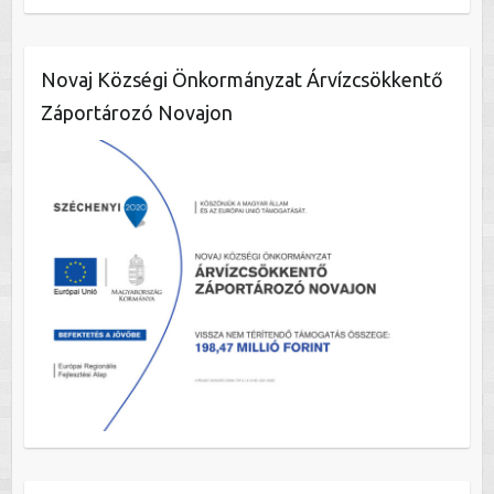
Novaj Községi Önkormányzat Árvízcsökkentő
Záportározó Novajon