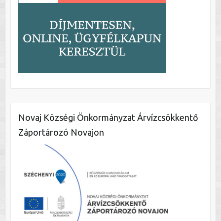
Novaj Községi Önkormányzat Árvízcsökkentő
Záportározó Novajon