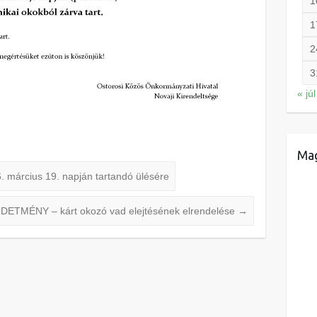
1
1
2
3
« júl
Mag
. március 19. napján tartandó ülésére
DETMÉNY – kárt okozó vad elejtésének elrendelése
→