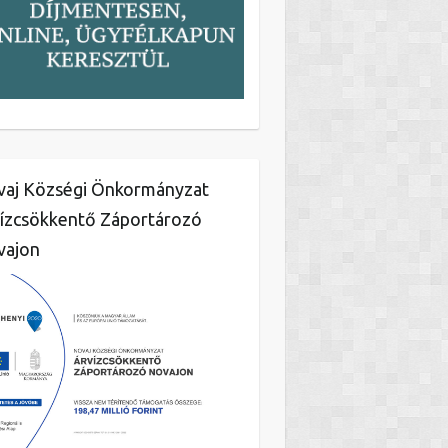
aj Községi Önkormányzat
ízcsökkentő Záportározó
vajon