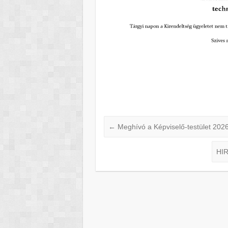
←
Meghívó a Képviselő-testület 2026
HIR