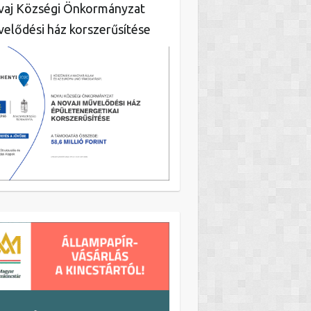
aj Községi Önkormányzat
elődési ház korszerűsítése