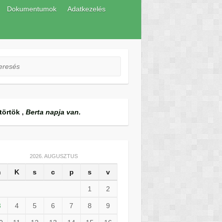
Dokumentumok
Adatkezelés
esés
törtök
,
Berta napja van.
2026. AUGUSZTUS
h
K
s
c
p
s
v
1
2
3
4
5
6
7
8
9