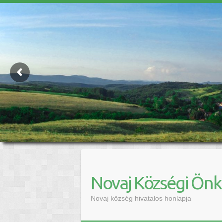
Novaj Községi Ön
Novaj község hivatalos honlapja