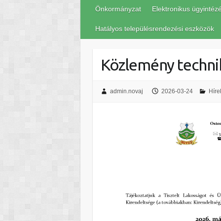
Önkormányzat
Elektronikus ügyintéz
Hatályos településrendezési eszközök
Közlemény techni
admin.novaj
2026-03-24
Híre