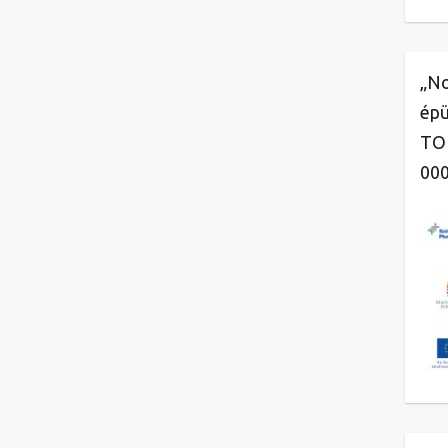
„No
épü
TOP
00