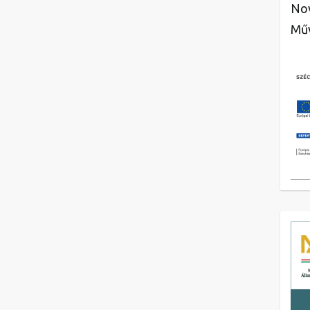
Nov
Műv