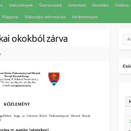
és
Intézmények
Szervezetek
Ismertető
Remélés
Galéria
Pályázat
Választási információk
Hirdetmények
kai okokból zárva
Ker
k
Csü