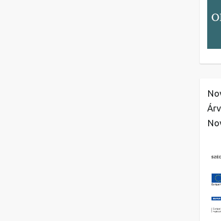
Nov
Árv
No