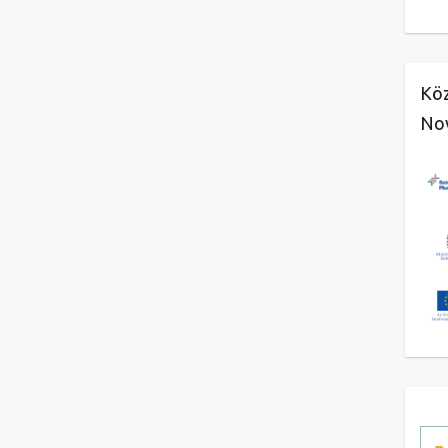
Köz
No