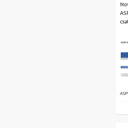
Nov
ASP
csa
ASP