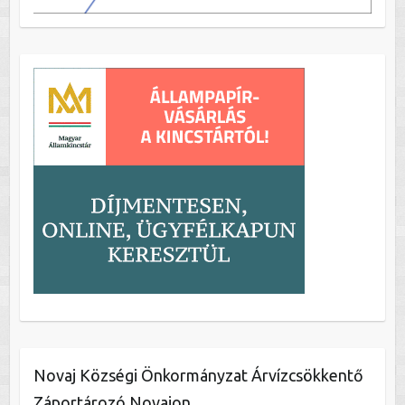
Novaj Községi Önkormányzat Árvízcsökkentő
Záportározó Novajon