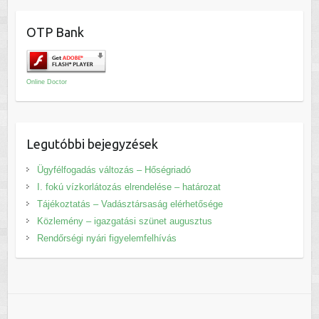
OTP Bank
Online Doctor
Legutóbbi bejegyzések
Ügyfélfogadás változás – Hőségriadó
I. fokú vízkorlátozás elrendelése – határozat
Tájékoztatás – Vadásztársaság elérhetősége
Közlemény – igazgatási szünet augusztus
Rendőrségi nyári figyelemfelhívás