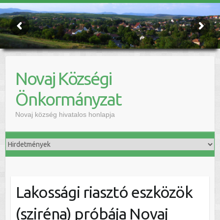
Novaj Községi
Önkormányzat
Novaj község hivatalos honlapja
Lakossági riasztó eszközök
(sziréna) próbája Novaj