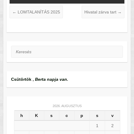
←
LOMTALANÍTÁS 2025
Hivatal zárva tart
→
Keresés
Csütörtök
,
Berta napja van.
2026. AUGUSZTUS
h
K
s
c
p
s
v
1
2