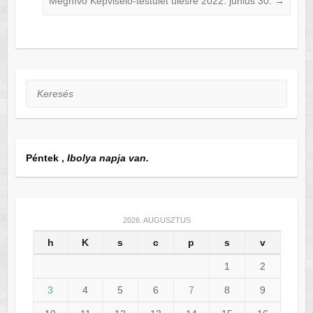
Meghívó Képviselő-testület ülésre 2022. június 30.
→
Keresés
Péntek
,
Ibolya napja van.
2026. AUGUSZTUS
h
K
s
c
p
s
v
1
2
3
4
5
6
7
8
9