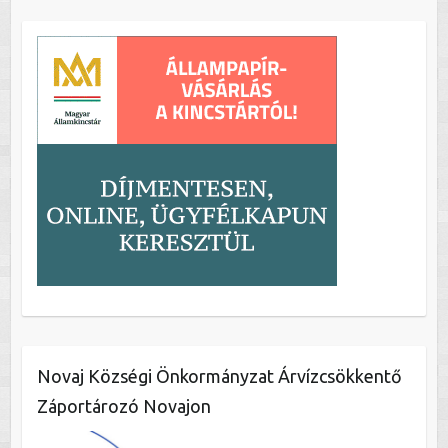
Novaj Községi Önkormányzat Árvízcsökkentő
Záportározó Novajon