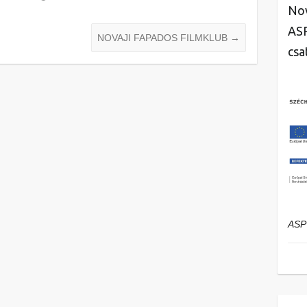
Nov
ASP
NOVAJI FAPADOS FILMKLUB
→
csa
ASP