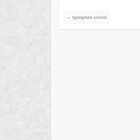
←
Igazgatási szünet