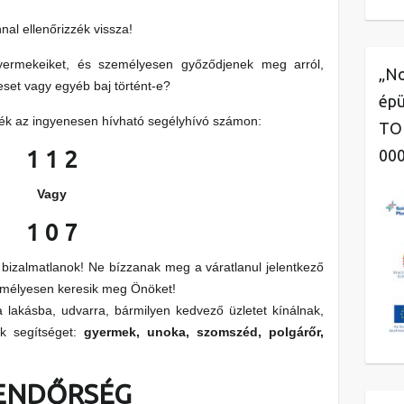
al ellenőrizzék vissza!
yermekeiket, és személyesen győződjenek meg arról,
„No
eset vagy egyéb baj történt-e?
épü
tsék az ingyenesen hívható segélyhívó számon:
TOP
00
1 1 2
Vagy
1 0 7
izalmatlanok! Ne bízzanak meg a váratlanul jelentkező
emélyesen keresik meg Önöket!
akásba, udvarra, bármilyen kedvező üzletet kínálnak,
ek segítséget:
gyermek, unoka, szomszéd, polgárőr,
ENDŐRSÉG