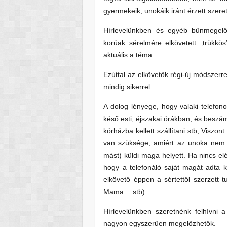
gyermekeik, unokáik iránt érzett szerete
Hírlevelünkben és egyéb bűnmegelő
korúak sérelmére elkövetett „trükkö
aktuális a téma.
Ezúttal az elkövetők régi-új módszerr
mindig sikerrel.
A dolog lényege, hogy valaki telefono
késő esti, éjszakai órákban, és beszámo
kórházba kellett szállítani stb, Visz
van szüksége, amiért az unoka nem t
mást) küldi maga helyett. Ha nincs elé
hogy a telefonáló saját magát adta 
elkövető éppen a sértettől szerzett
Mama… stb).
Hírlevelünkben szeretnénk felhívni 
nagyon egyszerűen megelőzhetők.