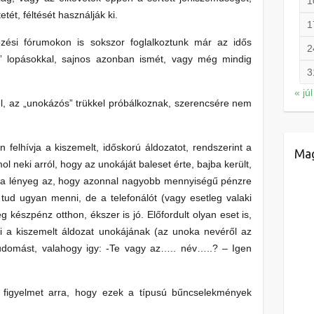
1
tét, féltését használják ki.
1
zési fórumokon is sokszor foglalkoztunk már az idős
2
s” lopásokkal, sajnos azonban ismét, vagy még mindig
3
« júl
el, az „unokázós” trükkel próbálkoznak, szerencsére nem
n felhívja a kiszemelt, időskorú áldozatot, rendszerint a
Mag
l neki arról, hogy az unokáját baleset érte, bajba került,
ont a lényeg az, hogy azonnal nagyobb mennyiségű pénzre
ud ugyan menni, de a telefonálót (vagy esetleg valaki
g készpénz otthon, ékszer is jó. Előfordult olyan eset is,
ki a kiszemelt áldozat unokájának (az unoka nevéről az
 tudomást, valahogy igy: -Te vagy az….. név…..? – Igen
a figyelmet arra, hogy ezek a típusú bűncselekmények