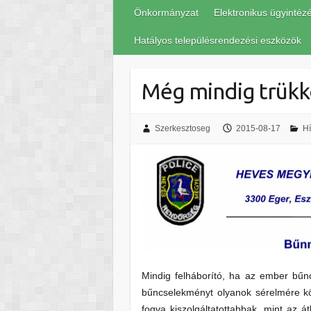
Önkormányzat
Elektronikus ügyintéz
Hatályos településrendezési eszközök
Még mindig trük
Szerkesztoseg
2015-08-17
Hí
Mindig felháborító, ha az ember bűn
bűncselekményt olyanok sérelmére köve
fogva kiszolgáltatottabbak, mint az á