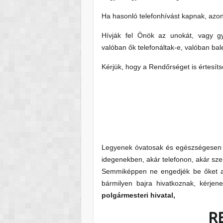
Ha hasonló telefonhívást kapnak, azonn
Hívják fel Önök az unokát, vagy g
valóban ők telefonáltak-e, valóban bal
Kérjük, hogy a Rendőrséget is értesí
Legyenek óvatosak és egészségesen b
idegenekben, akár telefonon, akár sz
Semmiképpen ne engedjék be őket a l
bármilyen bajra hivatkoznak, kérjen
polgármesteri hivatal,
R