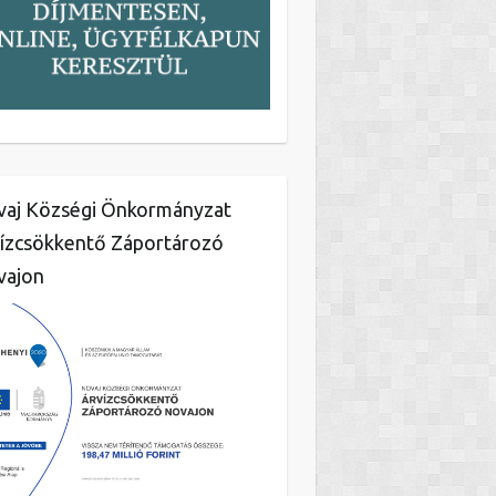
aj Községi Önkormányzat
ízcsökkentő Záportározó
vajon