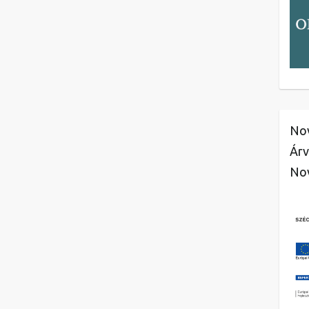
Nov
Árv
No