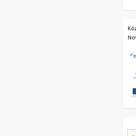
Köz
No