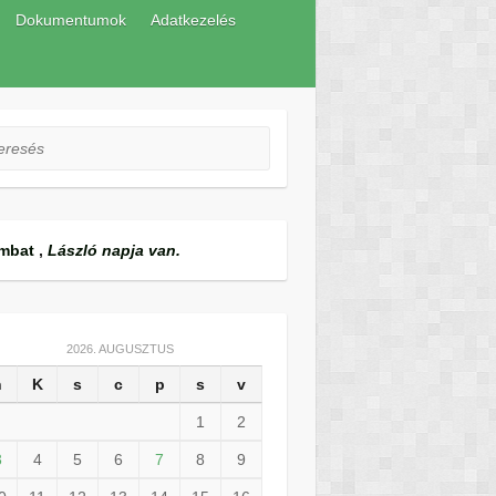
Dokumentumok
Adatkezelés
esés
mbat
,
László napja van.
2026. AUGUSZTUS
h
K
s
c
p
s
v
1
2
3
4
5
6
7
8
9