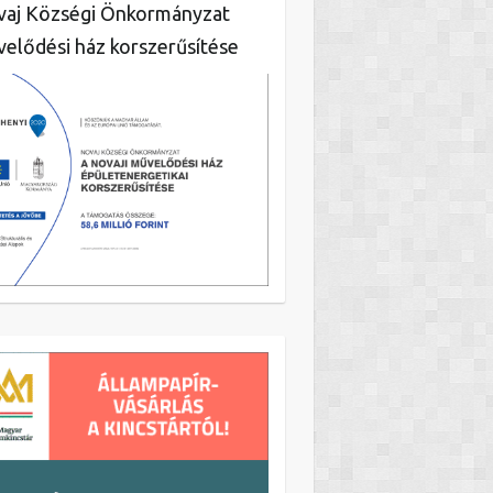
aj Községi Önkormányzat
elődési ház korszerűsítése