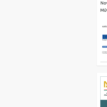
Nov
Műv