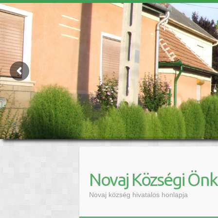
Novaj Községi Ön
Novaj község hivatalos honlapja