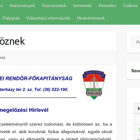
és
Intézmények
Szervezetek
Ismertető
Remélés
Galéria
Pályázat
Választási információk
Hirdetmények
köznek
Ker
rek
Szo
cselekményről szerez tudomást, de különösen az, ha a
tik el, akik koruknál, fizikai állapotuknál, egyéb oknál
tlag, vagy az elkövetők éppen a sértett jóhiszeműségét,