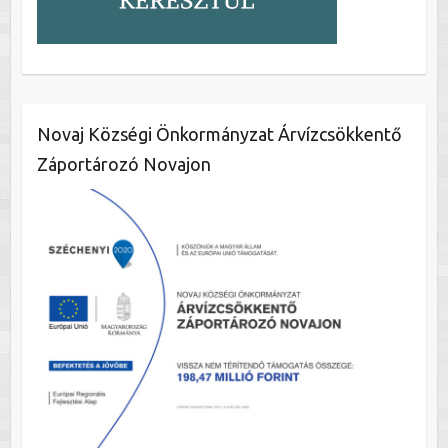
Novaj Községi Önkormányzat Árvízcsökkentő
Záportározó Novajon