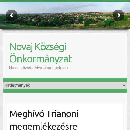
Novaj Községi
Önkormányzat
Novaj község hivatalos honlapja
Meghívó Trianoni
megemlékezésre