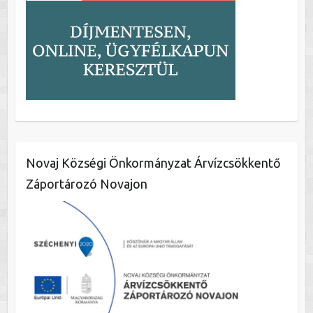
Novaj Községi Önkormányzat Árvízcsökkentő
Záportározó Novajon