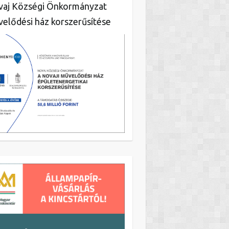
aj Községi Önkormányzat
elődési ház korszerűsítése