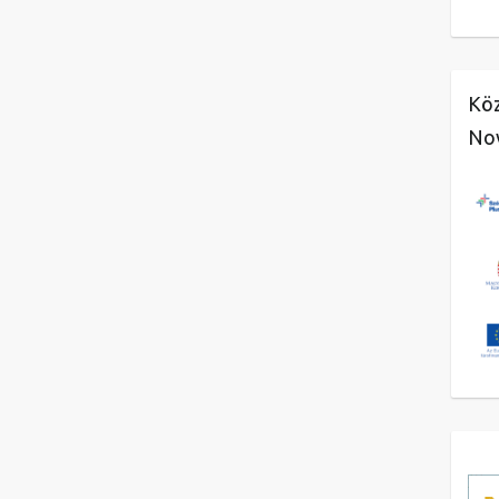
Köz
No