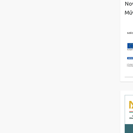
Nov
Műv