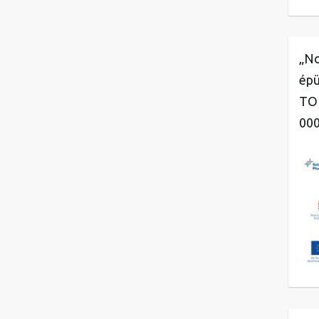
„No
épü
TOP
00