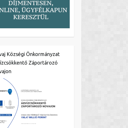
aj Községi Önkormányzat
ízcsökkentő Záportározó
vajon