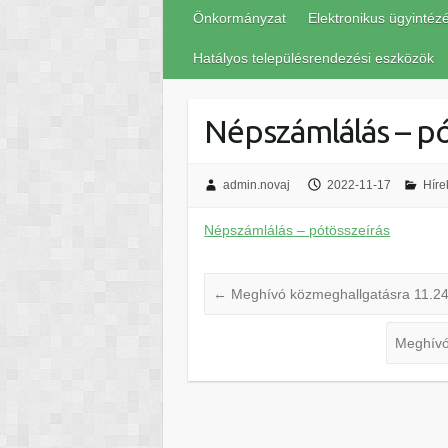
Önkormányzat
Elektronikus ügyintéz
Hatályos településrendezési eszközök
Népszámlálás – pó
admin.novaj
2022-11-17
Híre
Népszámlálás – pótösszeírás
←
Meghívó közmeghallgatásra 11.24
Meghívó