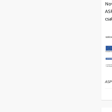
Nov
ASP
csa
ASP