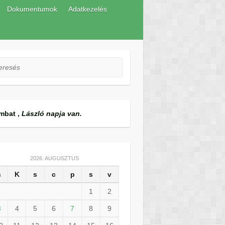
Dokumentumok
Adatkezelés
esés
mbat
,
László napja van.
2026. AUGUSZTUS
h
K
s
c
p
s
v
1
2
3
4
5
6
7
8
9