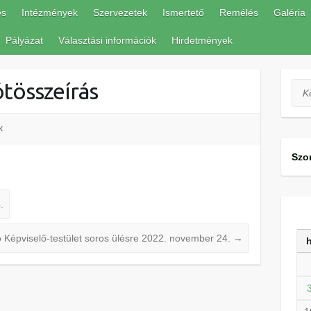
és
Intézmények
Szervezetek
Ismertető
Remélés
Galéria
Pályázat
Választási információk
Hirdetmények
tösszeírás
Ker
k
Szo
.
 Képviselő-testület soros ülésre 2022. november 24.
→