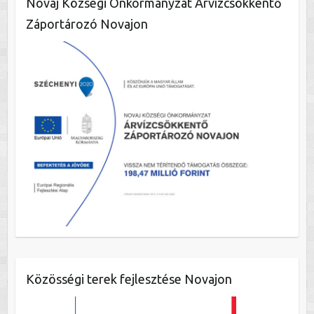
Novaj Községi Önkormányzat Árvízcsökkentő
Záportározó Novajon
Közösségi terek fejlesztése Novajon