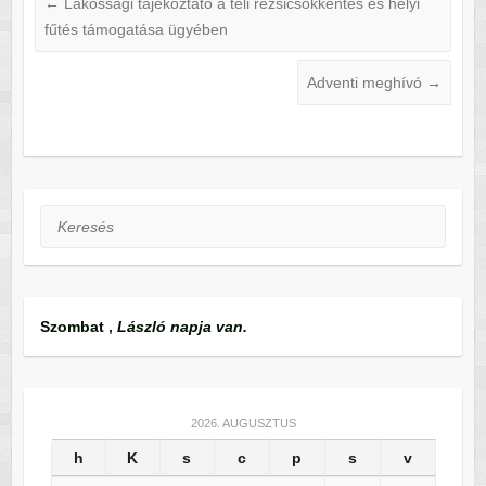
←
Lakossági tájékoztató a téli rezsicsökkentés és helyi
fűtés támogatása ügyében
Adventi meghívó
→
Keresés
Szombat
,
László napja van.
2026. AUGUSZTUS
h
K
s
c
p
s
v