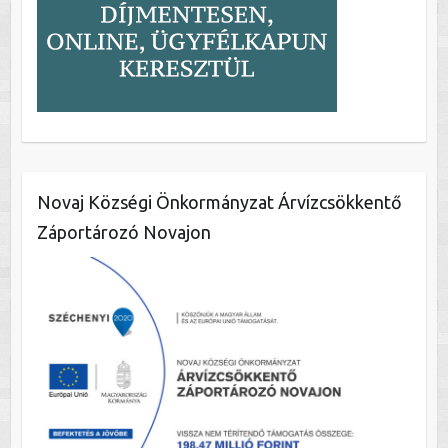
Novaj Községi Önkormányzat Árvízcsökkentő
Záportározó Novajon