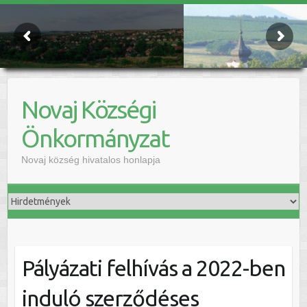
Novaj Községi
Önkormányzat
Novaj község hivatalos honlapja
Pályázati felhívás a 2022-ben
induló szerződéses