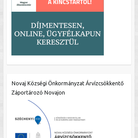
Novaj Községi Önkormányzat Árvízcsökkentő
Záportározó Novajon