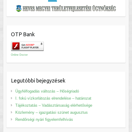
OTP Bank
Online Doctor
Legutóbbi bejegyzések
Ügyfélfogadás változás – Hőségriadó
I. fokú vízkorlátozás elrendelése – határozat
Tájékoztatás – Vadásztársaság elérhetősége
Közlemény – igazgatási szünet augusztus
Rendőrségi nyári figyelemfelhívás