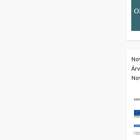
Nov
Árv
No