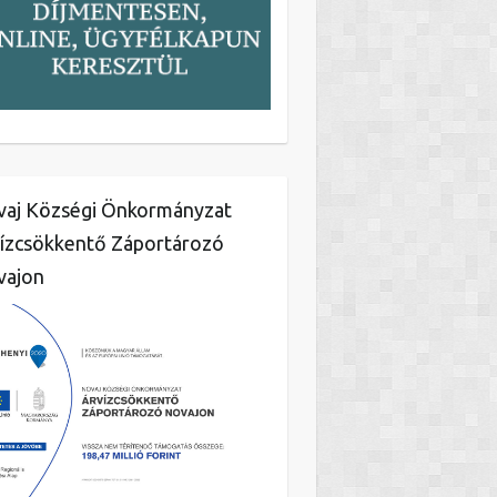
aj Községi Önkormányzat
ízcsökkentő Záportározó
vajon