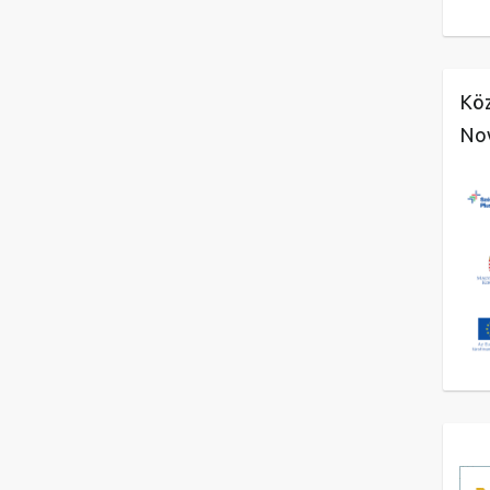
Köz
No