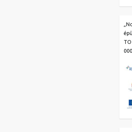
„No
épü
TOP
00