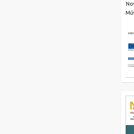
Nov
Műv