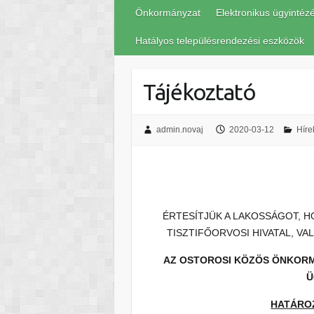
Önkormányzat
Elektronikus ügyintéz
Hatályos településrendezési eszközök
Tájékoztató
admin.novaj
2020-03-12
Híre
ÉRTESÍTJÜK A LAKOSSÁGOT, H
TISZTIFŐORVOSI HIVATAL, VA
AZ OSTOROSI KÖZÖS ÖNKORM
Ü
HATÁROZ