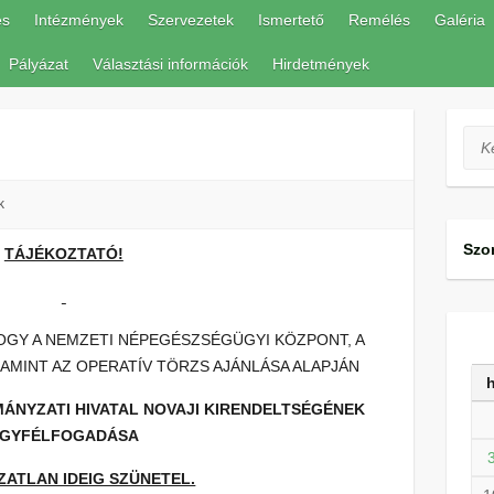
és
Intézmények
Szervezetek
Ismertető
Remélés
Galéria
Pályázat
Választási információk
Hirdetmények
Ker
k
Szo
TÁJÉKOZTATÓ!
OGY A NEMZETI NÉPEGÉSZSÉGÜGYI KÖZPONT, A
LAMINT AZ OPERATÍV TÖRZS AJÁNLÁSA ALAPJÁN
ÁNYZATI HIVATAL NOVAJI KIRENDELTSÉGÉNEK
GYFÉLFOGADÁSA
ATLAN IDEIG SZÜNETEL.