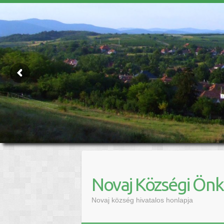
Novaj Községi Ön
Novaj község hivatalos honlapja