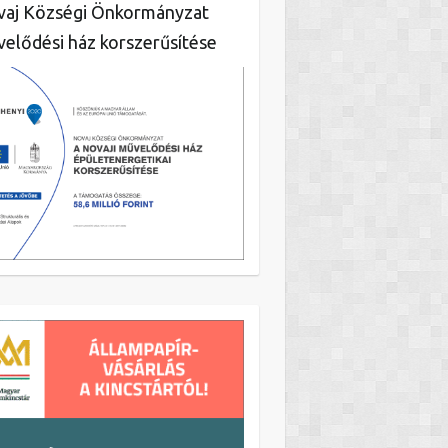
aj Községi Önkormányzat
elődési ház korszerűsítése