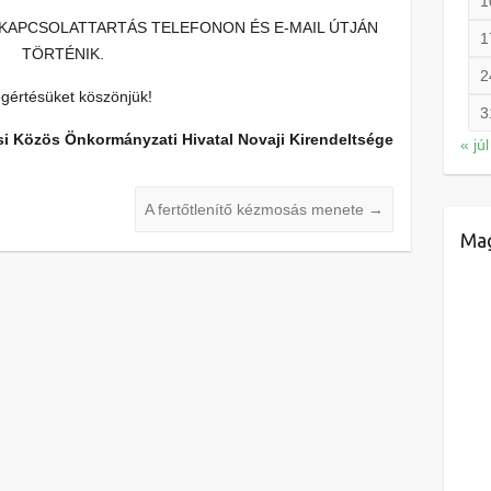
1
KAPCSOLATTARTÁS TELEFONON ÉS E-MAIL ÚTJÁN
1
TÖRTÉNIK.
2
értésüket köszönjük!
3
i Közös Önkormányzati Hivatal Novaji Kirendeltsége
« júl
A fertőtlenítő kézmosás menete
→
Mag