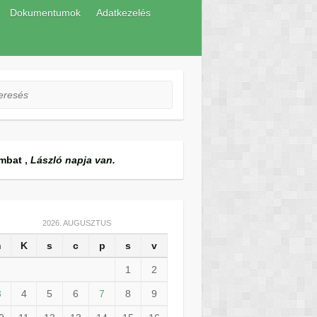
Dokumentumok
Adatkezelés
esés
mbat
,
László napja van.
2026. AUGUSZTUS
h
K
s
c
p
s
v
1
2
3
4
5
6
7
8
9