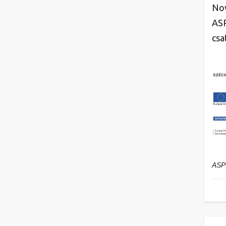
Nov
ASP
csa
ASP