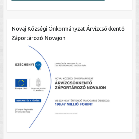
Novaj Községi Önkormányzat Árvízcsökkentő
Záportározó Novajon