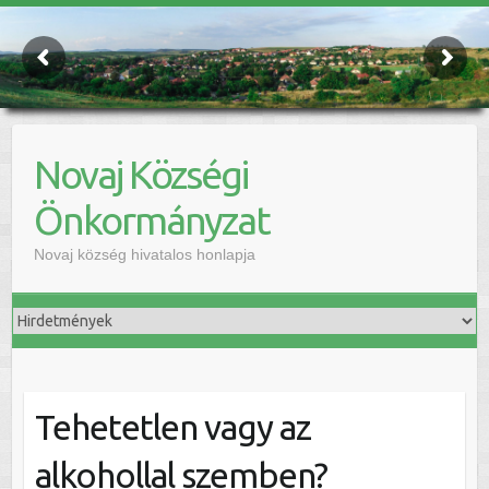
Novaj Községi
Önkormányzat
Novaj község hivatalos honlapja
Tehetetlen vagy az
alkohollal szemben?