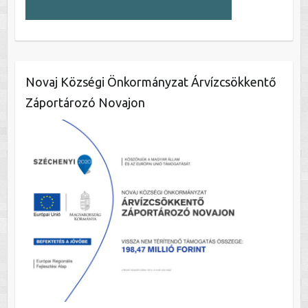
Novaj Községi Önkormányzat Árvízcsökkentő
Záportározó Novajon