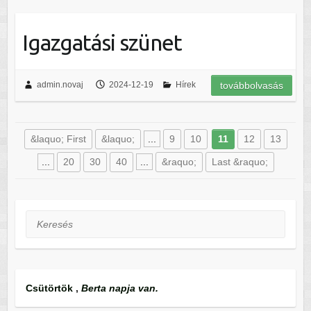
Igazgatási szünet
admin.novaj
2024-12-19
Hírek
továbbolvasás
&laquo; First
&laquo;
...
9
10
11
12
13
...
20
30
40
...
&raquo;
Last &raquo;
Keresés
Csütörtök
,
Berta napja van.