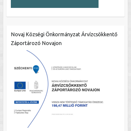
Novaj Községi Önkormányzat Árvízcsökkentő
Záportározó Novajon