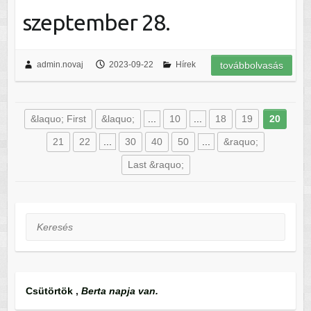
szeptember 28.
admin.novaj
2023-09-22
Hírek
továbbolvasás
&laquo; First
&laquo;
...
10
...
18
19
20
21
22
...
30
40
50
...
&raquo;
Last &raquo;
Keresés
Csütörtök
,
Berta napja van.